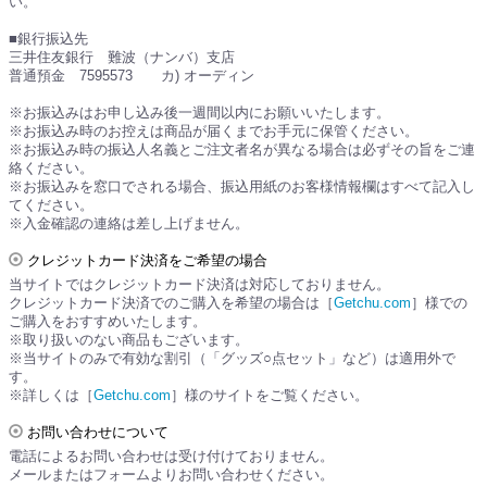
い。
■銀行振込先
三井住友銀行 難波（ナンバ）支店
普通預金 7595573 カ) オーディン
※お振込みはお申し込み後一週間以内にお願いいたします。
※お振込み時のお控えは商品が届くまでお手元に保管ください。
※お振込み時の振込人名義とご注文者名が異なる場合は必ずその旨をご連
絡ください。
※お振込みを窓口でされる場合、振込用紙のお客様情報欄はすべて記入し
てください。
※入金確認の連絡は差し上げません。
クレジットカード決済をご希望の場合
当サイトではクレジットカード決済は対応しておりません。
クレジットカード決済でのご購入を希望の場合は［
Getchu.com
］様での
ご購入をおすすめいたします。
※取り扱いのない商品もございます。
※当サイトのみで有効な割引（「グッズ○点セット」など）は適用外で
す。
※詳しくは［
Getchu.com
］様のサイトをご覧ください。
お問い合わせについて
電話によるお問い合わせは受け付けておりません。
メールまたはフォームよりお問い合わせください。