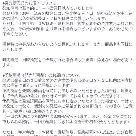
●発売済商品のお届けについて
発送準備は基本的に１～５営業日以内でいたします。
代金引換でお申し込みの場合にはご注文後２～７日、銀行振込でお申し込
みの場合は入金確認後２～７日を目処にお届けいたします。
ただし、年末年始・ＧＷ休暇・夏期休暇、営業期間外のご注文および台風
や災害、その他の理由により遅れる場合もございますので、あらかじめご
了承ください。
梱包時は中身がわからないように梱包いたします。また、商品名も同様に
いたします。
時間指定、日時指定をご希望された場合でもご要望に添えない場合があり
ます。
●予約商品（発売前商品）のお届けについて
発送は発売日の３日前までのご注文の場合は発売日から３日以内にお客様
のお手元に届くように手配いたします。
予約商品と発売済商品を同時にお申し込みいただきました場合は、原則と
して予約商品の発送に合わせて一括にてお送りさせていただきます。
予約商品と発売済商品を同時にお申し込みいただきました場合で、一括で
の発送ではなく、個別での発送をご希望されるお客様は、その旨を「ご意
見・ご要望」欄にお書きください。
（一回の配送につき配送料金800円がかかります。また、代金引換にてお
申し込みの際は、一回の配達につき代金引換手数料400円がかかります）
ただし、年末年始・ＧＷ休暇・夏期休暇、営業期間外のご注文および台風