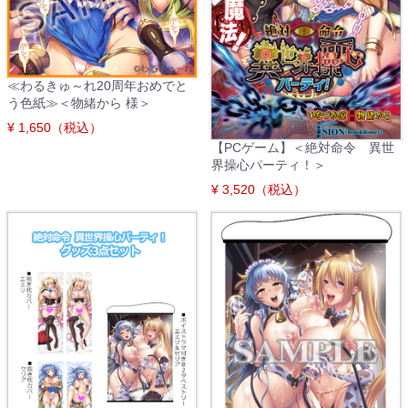
≪わるきゅ～れ20周年おめでと
う色紙≫＜物緒から 様＞
¥ 1,650（税込）
【PCゲーム】＜絶対命令 異世
界操心パーティ！＞
¥ 3,520（税込）