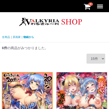
Menu
0
全商品
原画家
物緒から
6
件
の商品がみつかりました。