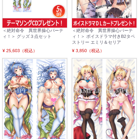
＜絶対命令 異世界操心パーテ
＜絶対命令 異世界操心パーテ
ィ！＞ グッズ３点セット
ィ！＞ ボイスドラマ付きB2タペ
ストリー エミリ＆セリア
¥ 25,603（税込）
¥ 3,850（税込）