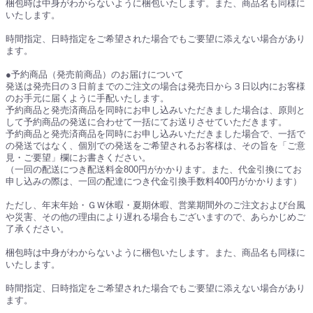
梱包時は中身がわからないように梱包いたします。また、商品名も同様に
いたします。
時間指定、日時指定をご希望された場合でもご要望に添えない場合があり
ます。
●予約商品（発売前商品）のお届けについて
発送は発売日の３日前までのご注文の場合は発売日から３日以内にお客様
のお手元に届くように手配いたします。
予約商品と発売済商品を同時にお申し込みいただきました場合は、原則と
して予約商品の発送に合わせて一括にてお送りさせていただきます。
予約商品と発売済商品を同時にお申し込みいただきました場合で、一括で
の発送ではなく、個別での発送をご希望されるお客様は、その旨を「ご意
見・ご要望」欄にお書きください。
（一回の配送につき配送料金800円がかかります。また、代金引換にてお
申し込みの際は、一回の配達につき代金引換手数料400円がかかります）
ただし、年末年始・ＧＷ休暇・夏期休暇、営業期間外のご注文および台風
や災害、その他の理由により遅れる場合もございますので、あらかじめご
了承ください。
梱包時は中身がわからないように梱包いたします。また、商品名も同様に
いたします。
時間指定、日時指定をご希望された場合でもご要望に添えない場合があり
ます。