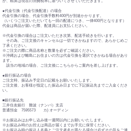
が、精算は現在の消費税率に基づいてさせていただきます。
●代金引換（代金引換配達）の場合
代金引換の場合、代金引換手数料400円が別途かかります。
（いくつご注文いただいても一回の配達につき、一律400円となります）
代金は商品が届いた際、配達員にお支払ください。
※代金引換の場合はご注文いただき次第、配送手続きを行います。
その為、ご注文後のキャンセルは一切できかねますので、あらかじめご
了承ください。
※ご注文の際に商品名称と数量を必ずご確認ください。
※沖縄および離島にお住まいの方は代金引換を選択できかねる場合があり
ます。
該当の地域の場合、ご注文後にこちらからご案内を差し上げます。
●銀行振込の場合
ご注文時、振込み予定日の記載をお願いいたします。
ご注文後、お客様が指定した振込み日までに下記振込先までご入金くださ
い。
■銀行振込先
三井住友銀行 難波（ナンバ）支店
普通預金 7595573 カ) オーディン
※お振込みはお申し込み後一週間以内にお願いいたします。
※お振込み時のお控えは商品が届くまでお手元に保管ください。
※お振込み時の振込人名義とご注文者名が異なる場合は必ずその旨をご連