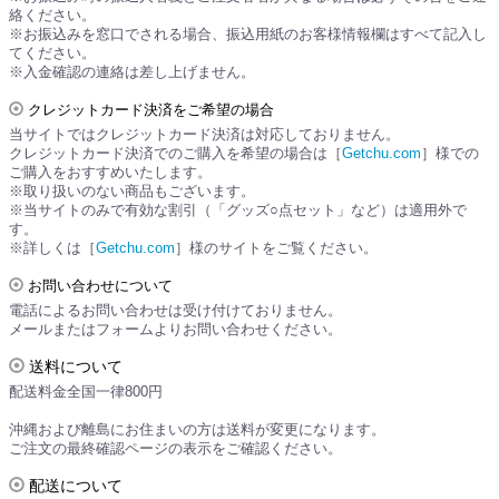
絡ください。
※お振込みを窓口でされる場合、振込用紙のお客様情報欄はすべて記入し
てください。
※入金確認の連絡は差し上げません。
クレジットカード決済をご希望の場合
当サイトではクレジットカード決済は対応しておりません。
クレジットカード決済でのご購入を希望の場合は［
Getchu.com
］様での
ご購入をおすすめいたします。
※取り扱いのない商品もございます。
※当サイトのみで有効な割引（「グッズ○点セット」など）は適用外で
す。
※詳しくは［
Getchu.com
］様のサイトをご覧ください。
お問い合わせについて
電話によるお問い合わせは受け付けておりません。
メールまたはフォームよりお問い合わせください。
送料について
配送料金全国一律800円
沖縄および離島にお住まいの方は送料が変更になります。
ご注文の最終確認ページの表示をご確認ください。
配送について