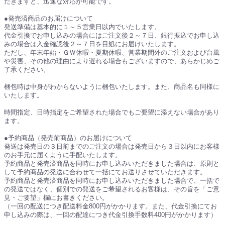
だきますと、迅速な対応が可能です。
●発売済商品のお届けについて
発送準備は基本的に１～５営業日以内でいたします。
代金引換でお申し込みの場合にはご注文後２～７日、銀行振込でお申し込
みの場合は入金確認後２～７日を目処にお届けいたします。
ただし、年末年始・ＧＷ休暇・夏期休暇、営業期間外のご注文および台風
や災害、その他の理由により遅れる場合もございますので、あらかじめご
了承ください。
梱包時は中身がわからないように梱包いたします。また、商品名も同様に
いたします。
時間指定、日時指定をご希望された場合でもご要望に添えない場合があり
ます。
●予約商品（発売前商品）のお届けについて
発送は発売日の３日前までのご注文の場合は発売日から３日以内にお客様
のお手元に届くように手配いたします。
予約商品と発売済商品を同時にお申し込みいただきました場合は、原則と
して予約商品の発送に合わせて一括にてお送りさせていただきます。
予約商品と発売済商品を同時にお申し込みいただきました場合で、一括で
の発送ではなく、個別での発送をご希望されるお客様は、その旨を「ご意
見・ご要望」欄にお書きください。
（一回の配送につき配送料金800円がかかります。また、代金引換にてお
申し込みの際は、一回の配達につき代金引換手数料400円がかかります）