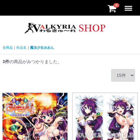
Menu
0
全商品
作品名
魔法少女みおん
3
件
の商品がみつかりました。