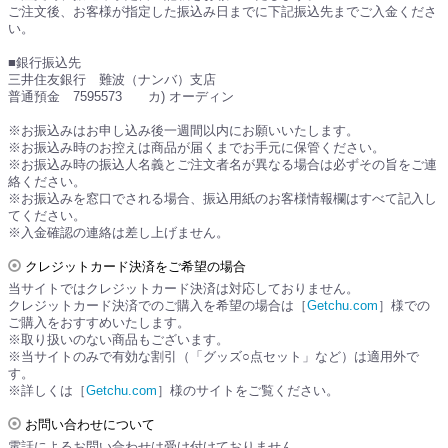
ご注文後、お客様が指定した振込み日までに下記振込先までご入金くださ
い。
■銀行振込先
三井住友銀行 難波（ナンバ）支店
普通預金 7595573 カ) オーディン
※お振込みはお申し込み後一週間以内にお願いいたします。
※お振込み時のお控えは商品が届くまでお手元に保管ください。
※お振込み時の振込人名義とご注文者名が異なる場合は必ずその旨をご連
絡ください。
※お振込みを窓口でされる場合、振込用紙のお客様情報欄はすべて記入し
てください。
※入金確認の連絡は差し上げません。
クレジットカード決済をご希望の場合
当サイトではクレジットカード決済は対応しておりません。
クレジットカード決済でのご購入を希望の場合は［
Getchu.com
］様での
ご購入をおすすめいたします。
※取り扱いのない商品もございます。
※当サイトのみで有効な割引（「グッズ○点セット」など）は適用外で
す。
※詳しくは［
Getchu.com
］様のサイトをご覧ください。
お問い合わせについて
電話によるお問い合わせは受け付けておりません。