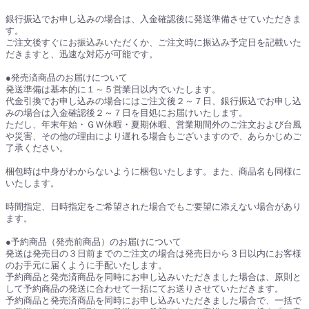
銀行振込でお申し込みの場合は、入金確認後に発送準備させていただきま
す。
ご注文後すぐにお振込みいただくか、ご注文時に振込み予定日を記載いた
だきますと、迅速な対応が可能です。
●発売済商品のお届けについて
発送準備は基本的に１～５営業日以内でいたします。
代金引換でお申し込みの場合にはご注文後２～７日、銀行振込でお申し込
みの場合は入金確認後２～７日を目処にお届けいたします。
ただし、年末年始・ＧＷ休暇・夏期休暇、営業期間外のご注文および台風
や災害、その他の理由により遅れる場合もございますので、あらかじめご
了承ください。
梱包時は中身がわからないように梱包いたします。また、商品名も同様に
いたします。
時間指定、日時指定をご希望された場合でもご要望に添えない場合があり
ます。
●予約商品（発売前商品）のお届けについて
発送は発売日の３日前までのご注文の場合は発売日から３日以内にお客様
のお手元に届くように手配いたします。
予約商品と発売済商品を同時にお申し込みいただきました場合は、原則と
して予約商品の発送に合わせて一括にてお送りさせていただきます。
予約商品と発売済商品を同時にお申し込みいただきました場合で、一括で