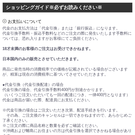
ショッピングガイド※必ずお読みください※
お支払いについて
代金のお支払方法は「代金引換」または「銀行振込」になります。
代金引換手数料・振込手数料などのご注文の際に発生いたします手数料に
ついては、恐れ入りますがお客様にてご負担ください。
18才未満のお客様のご注文はお受けできかねます。
日本国内のみの販売とさせていただきます。
商品に発売当時の消費税率での価格が記載されている場合がございます
が、精算は現在の消費税率に基づいてさせていただきます。
●代金引換（代金引換配達）の場合
代金引換の場合、代金引換手数料400円が別途かかります。
（いくつご注文いただいても一回の配達につき、一律400円となります）
代金は商品が届いた際、配達員にお支払ください。
※代金引換の場合はご注文いただき次第、配送手続きを行います。
その為、ご注文後のキャンセルは一切できかねますので、あらかじめご
了承ください。
※ご注文の際に商品名称と数量を必ずご確認ください。
※沖縄および離島にお住まいの方は代金引換を選択できかねる場合があり