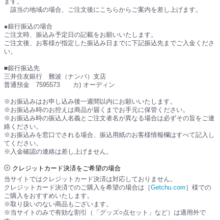
ます。
該当の地域の場合、ご注文後にこちらからご案内を差し上げます。
●銀行振込の場合
ご注文時、振込み予定日の記載をお願いいたします。
ご注文後、お客様が指定した振込み日までに下記振込先までご入金くださ
い。
■銀行振込先
三井住友銀行 難波（ナンバ）支店
普通預金 7595573 カ) オーディン
※お振込みはお申し込み後一週間以内にお願いいたします。
※お振込み時のお控えは商品が届くまでお手元に保管ください。
※お振込み時の振込人名義とご注文者名が異なる場合は必ずその旨をご連
絡ください。
※お振込みを窓口でされる場合、振込用紙のお客様情報欄はすべて記入し
てください。
※入金確認の連絡は差し上げません。
クレジットカード決済をご希望の場合
当サイトではクレジットカード決済は対応しておりません。
クレジットカード決済でのご購入を希望の場合は［
Getchu.com
］様での
ご購入をおすすめいたします。
※取り扱いのない商品もございます。
※当サイトのみで有効な割引（「グッズ○点セット」など）は適用外で