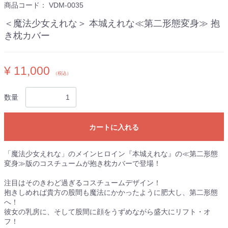
商品コード：
VDM-0035
＜魔法少女えれな＞ 本城えれな≪第二形態変身≫ 抱
き枕カバー
¥ 11,000
（税込）
数量
カートに入れる
「魔法少女えれな」のメインヒロイン『本城えれな』の≪第二形態
変身≫版のコスチュームが抱き枕カバーで登場！
注目はそのきわど過ぎるコスチュームデザイン！
抱きしめれば貴方の股間も魔法にかかったように肥大し、第二形態
へ！
彼女の乳房に、そして股間に顔をうずめながら盛大にリフト・オ
フ！