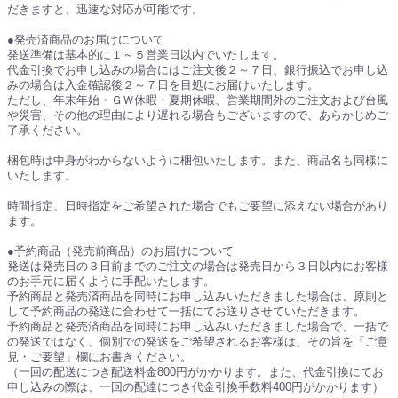
だきますと、迅速な対応が可能です。
●発売済商品のお届けについて
発送準備は基本的に１～５営業日以内でいたします。
代金引換でお申し込みの場合にはご注文後２～７日、銀行振込でお申し込
みの場合は入金確認後２～７日を目処にお届けいたします。
ただし、年末年始・ＧＷ休暇・夏期休暇、営業期間外のご注文および台風
や災害、その他の理由により遅れる場合もございますので、あらかじめご
了承ください。
梱包時は中身がわからないように梱包いたします。また、商品名も同様に
いたします。
時間指定、日時指定をご希望された場合でもご要望に添えない場合があり
ます。
●予約商品（発売前商品）のお届けについて
発送は発売日の３日前までのご注文の場合は発売日から３日以内にお客様
のお手元に届くように手配いたします。
予約商品と発売済商品を同時にお申し込みいただきました場合は、原則と
して予約商品の発送に合わせて一括にてお送りさせていただきます。
予約商品と発売済商品を同時にお申し込みいただきました場合で、一括で
の発送ではなく、個別での発送をご希望されるお客様は、その旨を「ご意
見・ご要望」欄にお書きください。
（一回の配送につき配送料金800円がかかります。また、代金引換にてお
申し込みの際は、一回の配達につき代金引換手数料400円がかかります）