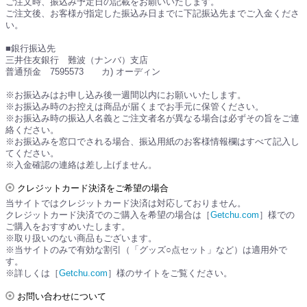
ご注文時、振込み予定日の記載をお願いいたします。
ご注文後、お客様が指定した振込み日までに下記振込先までご入金くださ
い。
■銀行振込先
三井住友銀行 難波（ナンバ）支店
普通預金 7595573 カ) オーディン
※お振込みはお申し込み後一週間以内にお願いいたします。
※お振込み時のお控えは商品が届くまでお手元に保管ください。
※お振込み時の振込人名義とご注文者名が異なる場合は必ずその旨をご連
絡ください。
※お振込みを窓口でされる場合、振込用紙のお客様情報欄はすべて記入し
てください。
※入金確認の連絡は差し上げません。
クレジットカード決済をご希望の場合
当サイトではクレジットカード決済は対応しておりません。
クレジットカード決済でのご購入を希望の場合は［
Getchu.com
］様での
ご購入をおすすめいたします。
※取り扱いのない商品もございます。
※当サイトのみで有効な割引（「グッズ○点セット」など）は適用外で
す。
※詳しくは［
Getchu.com
］様のサイトをご覧ください。
お問い合わせについて