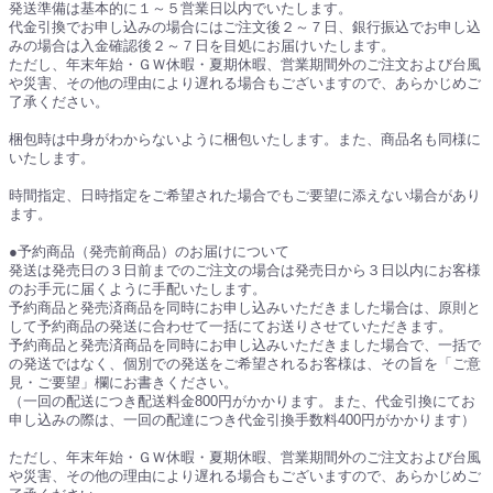
発送準備は基本的に１～５営業日以内でいたします。
代金引換でお申し込みの場合にはご注文後２～７日、銀行振込でお申し込
みの場合は入金確認後２～７日を目処にお届けいたします。
ただし、年末年始・ＧＷ休暇・夏期休暇、営業期間外のご注文および台風
や災害、その他の理由により遅れる場合もございますので、あらかじめご
了承ください。
梱包時は中身がわからないように梱包いたします。また、商品名も同様に
いたします。
時間指定、日時指定をご希望された場合でもご要望に添えない場合があり
ます。
●予約商品（発売前商品）のお届けについて
発送は発売日の３日前までのご注文の場合は発売日から３日以内にお客様
のお手元に届くように手配いたします。
予約商品と発売済商品を同時にお申し込みいただきました場合は、原則と
して予約商品の発送に合わせて一括にてお送りさせていただきます。
予約商品と発売済商品を同時にお申し込みいただきました場合で、一括で
の発送ではなく、個別での発送をご希望されるお客様は、その旨を「ご意
見・ご要望」欄にお書きください。
（一回の配送につき配送料金800円がかかります。また、代金引換にてお
申し込みの際は、一回の配達につき代金引換手数料400円がかかります）
ただし、年末年始・ＧＷ休暇・夏期休暇、営業期間外のご注文および台風
や災害、その他の理由により遅れる場合もございますので、あらかじめご