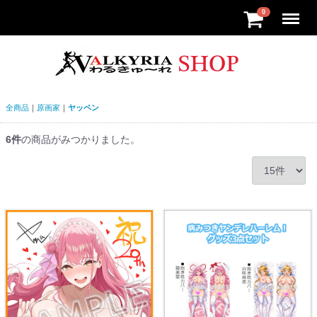
Menu
0
全商品
原画家
ヤッペン
6
件
の商品がみつかりました。