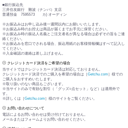
■銀行振込先
三井住友銀行 難波（ナンバ）支店
普通預金 7595573 カ) オーディン
※お振込みはお申し込み後一週間以内にお願いいたします。
※お振込み時のお控えは商品が届くまでお手元に保管ください。
※お振込み時の振込人名義とご注文者名が異なる場合は必ずその旨をご連
絡ください。
※お振込みを窓口でされる場合、振込用紙のお客様情報欄はすべて記入し
てください。
※入金確認の連絡は差し上げません。
クレジットカード決済をご希望の場合
当サイトではクレジットカード決済は対応しておりません。
クレジットカード決済でのご購入を希望の場合は［
Getchu.com
］様での
ご購入をおすすめいたします。
※取り扱いのない商品もございます。
※当サイトのみで有効な割引（「グッズ○点セット」など）は適用外で
す。
※詳しくは［
Getchu.com
］様のサイトをご覧ください。
お問い合わせについて
電話によるお問い合わせは受け付けておりません。
メールまたはフォームよりお問い合わせください。