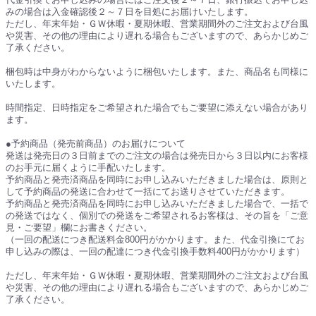
みの場合は入金確認後２～７日を目処にお届けいたします。
ただし、年末年始・ＧＷ休暇・夏期休暇、営業期間外のご注文および台風
や災害、その他の理由により遅れる場合もございますので、あらかじめご
了承ください。
梱包時は中身がわからないように梱包いたします。また、商品名も同様に
いたします。
時間指定、日時指定をご希望された場合でもご要望に添えない場合があり
ます。
●予約商品（発売前商品）のお届けについて
発送は発売日の３日前までのご注文の場合は発売日から３日以内にお客様
のお手元に届くように手配いたします。
予約商品と発売済商品を同時にお申し込みいただきました場合は、原則と
して予約商品の発送に合わせて一括にてお送りさせていただきます。
予約商品と発売済商品を同時にお申し込みいただきました場合で、一括で
の発送ではなく、個別での発送をご希望されるお客様は、その旨を「ご意
見・ご要望」欄にお書きください。
（一回の配送につき配送料金800円がかかります。また、代金引換にてお
申し込みの際は、一回の配達につき代金引換手数料400円がかかります）
ただし、年末年始・ＧＷ休暇・夏期休暇、営業期間外のご注文および台風
や災害、その他の理由により遅れる場合もございますので、あらかじめご
了承ください。