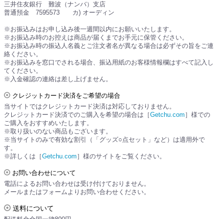
三井住友銀行 難波（ナンバ）支店
普通預金 7595573 カ) オーディン
※お振込みはお申し込み後一週間以内にお願いいたします。
※お振込み時のお控えは商品が届くまでお手元に保管ください。
※お振込み時の振込人名義とご注文者名が異なる場合は必ずその旨をご連
絡ください。
※お振込みを窓口でされる場合、振込用紙のお客様情報欄はすべて記入し
てください。
※入金確認の連絡は差し上げません。
クレジットカード決済をご希望の場合
当サイトではクレジットカード決済は対応しておりません。
クレジットカード決済でのご購入を希望の場合は［
Getchu.com
］様での
ご購入をおすすめいたします。
※取り扱いのない商品もございます。
※当サイトのみで有効な割引（「グッズ○点セット」など）は適用外で
す。
※詳しくは［
Getchu.com
］様のサイトをご覧ください。
お問い合わせについて
電話によるお問い合わせは受け付けておりません。
メールまたはフォームよりお問い合わせください。
送料について