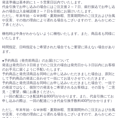
発送準備は基本的に１～５営業日以内でいたします。
代金引換でお申し込みの場合にはご注文後２～７日、銀行振込でお申し込
みの場合は入金確認後２～７日を目処にお届けいたします。
ただし、年末年始・ＧＷ休暇・夏期休暇、営業期間外のご注文および台風
や災害、その他の理由により遅れる場合もございますので、あらかじめご
了承ください。
梱包時は中身がわからないように梱包いたします。また、商品名も同様に
いたします。
時間指定、日時指定をご希望された場合でもご要望に添えない場合があり
ます。
●予約商品（発売前商品）のお届けについて
発送は発売日の３日前までのご注文の場合は発売日から３日以内にお客様
のお手元に届くように手配いたします。
予約商品と発売済商品を同時にお申し込みいただきました場合は、原則と
して予約商品の発送に合わせて一括にてお送りさせていただきます。
予約商品と発売済商品を同時にお申し込みいただきました場合で、一括で
の発送ではなく、個別での発送をご希望されるお客様は、その旨を「ご意
見・ご要望」欄にお書きください。
（一回の配送につき配送料金800円がかかります。また、代金引換にてお
申し込みの際は、一回の配達につき代金引換手数料400円がかかります）
ただし、年末年始・ＧＷ休暇・夏期休暇、営業期間外のご注文および台風
や災害、その他の理由により遅れる場合もございますので、あらかじめご