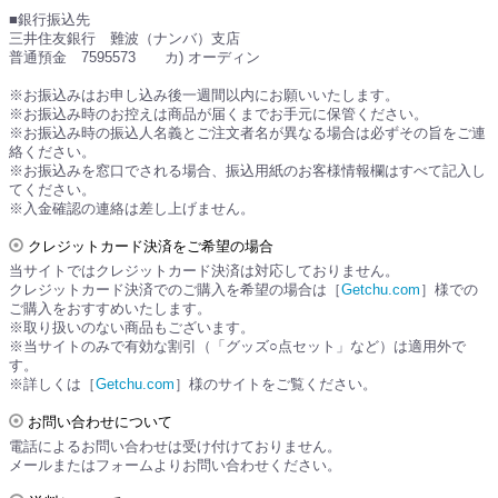
■銀行振込先
三井住友銀行 難波（ナンバ）支店
普通預金 7595573 カ) オーディン
※お振込みはお申し込み後一週間以内にお願いいたします。
※お振込み時のお控えは商品が届くまでお手元に保管ください。
※お振込み時の振込人名義とご注文者名が異なる場合は必ずその旨をご連
絡ください。
※お振込みを窓口でされる場合、振込用紙のお客様情報欄はすべて記入し
てください。
※入金確認の連絡は差し上げません。
クレジットカード決済をご希望の場合
当サイトではクレジットカード決済は対応しておりません。
クレジットカード決済でのご購入を希望の場合は［
Getchu.com
］様での
ご購入をおすすめいたします。
※取り扱いのない商品もございます。
※当サイトのみで有効な割引（「グッズ○点セット」など）は適用外で
す。
※詳しくは［
Getchu.com
］様のサイトをご覧ください。
お問い合わせについて
電話によるお問い合わせは受け付けておりません。
メールまたはフォームよりお問い合わせください。