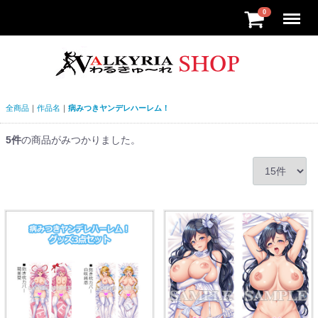
Menu
0
全商品
作品名
病みつきヤンデレハーレム！
5
件
の商品がみつかりました。