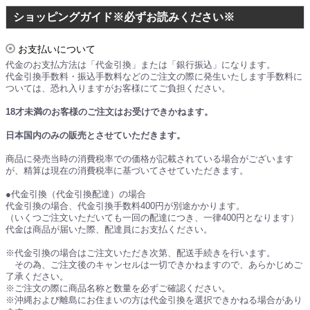
ショッピングガイド※必ずお読みください※
お支払いについて
代金のお支払方法は「代金引換」または「銀行振込」になります。
代金引換手数料・振込手数料などのご注文の際に発生いたします手数料に
ついては、恐れ入りますがお客様にてご負担ください。
18才未満のお客様のご注文はお受けできかねます。
日本国内のみの販売とさせていただきます。
商品に発売当時の消費税率での価格が記載されている場合がございます
が、精算は現在の消費税率に基づいてさせていただきます。
●代金引換（代金引換配達）の場合
代金引換の場合、代金引換手数料400円が別途かかります。
（いくつご注文いただいても一回の配達につき、一律400円となります）
代金は商品が届いた際、配達員にお支払ください。
※代金引換の場合はご注文いただき次第、配送手続きを行います。
その為、ご注文後のキャンセルは一切できかねますので、あらかじめご
了承ください。
※ご注文の際に商品名称と数量を必ずご確認ください。
※沖縄および離島にお住まいの方は代金引換を選択できかねる場合があり