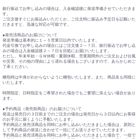
銀行振込でお申し込みの場合は、入金確認後に発送準備させていただきま
す。
ご注文後すぐにお振込みいただくか、ご注文時に振込み予定日を記載いた
だきますと、迅速な対応が可能です。
●発売済商品のお届けについて
発送準備は基本的に１～５営業日以内でいたします。
代金引換でお申し込みの場合にはご注文後２～７日、銀行振込でお申し込
みの場合は入金確認後２～７日を目処にお届けいたします。
ただし、年末年始・ＧＷ休暇・夏期休暇、営業期間外のご注文および台風
や災害、その他の理由により遅れる場合もございますので、あらかじめご
了承ください。
梱包時は中身がわからないように梱包いたします。また、商品名も同様に
いたします。
時間指定、日時指定をご希望された場合でもご要望に添えない場合があり
ます。
●予約商品（発売前商品）のお届けについて
発送は発売日の３日前までのご注文の場合は発売日から３日以内にお客様
のお手元に届くように手配いたします。
予約商品と発売済商品を同時にお申し込みいただきました場合は、原則と
して予約商品の発送に合わせて一括にてお送りさせていただきます。
予約商品と発売済商品を同時にお申し込みいただきました場合で、一括で