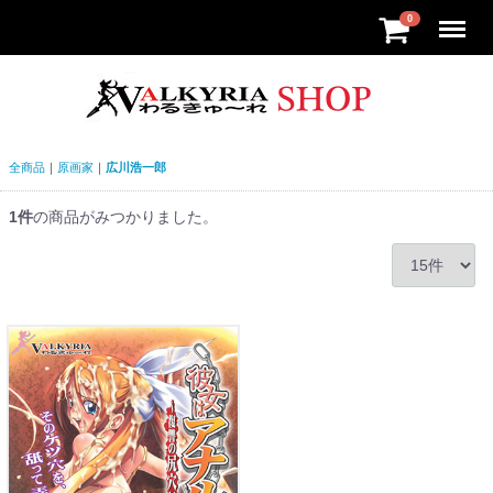
Menu
0
全商品
原画家
広川浩一郎
1
件
の商品がみつかりました。