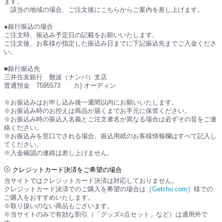
ます。
該当の地域の場合、ご注文後にこちらからご案内を差し上げます。
●銀行振込の場合
ご注文時、振込み予定日の記載をお願いいたします。
ご注文後、お客様が指定した振込み日までに下記振込先までご入金くださ
い。
■銀行振込先
三井住友銀行 難波（ナンバ）支店
普通預金 7595573 カ) オーディン
※お振込みはお申し込み後一週間以内にお願いいたします。
※お振込み時のお控えは商品が届くまでお手元に保管ください。
※お振込み時の振込人名義とご注文者名が異なる場合は必ずその旨をご連
絡ください。
※お振込みを窓口でされる場合、振込用紙のお客様情報欄はすべて記入し
てください。
※入金確認の連絡は差し上げません。
クレジットカード決済をご希望の場合
当サイトではクレジットカード決済は対応しておりません。
クレジットカード決済でのご購入を希望の場合は［
Getchu.com
］様での
ご購入をおすすめいたします。
※取り扱いのない商品もございます。
※当サイトのみで有効な割引（「グッズ○点セット」など）は適用外で