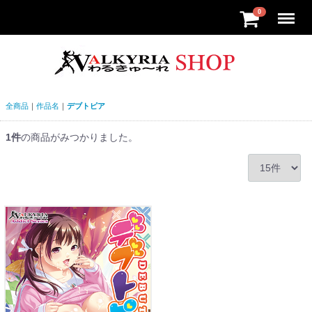
Menu
0
全商品
作品名
デブトピア
1
件
の商品がみつかりました。