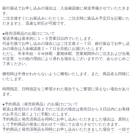
銀行振込でお申し込みの場合は、入金確認後に発送準備させていただきま
す。
ご注文後すぐにお振込みいただくか、ご注文時に振込み予定日を記載いた
だきますと、迅速な対応が可能です。
●発売済商品のお届けについて
発送準備は基本的に１～５営業日以内でいたします。
代金引換でお申し込みの場合にはご注文後２～７日、銀行振込でお申し込
みの場合は入金確認後２～７日を目処にお届けいたします。
ただし、年末年始・ＧＷ休暇・夏期休暇、営業期間外のご注文および台風
や災害、その他の理由により遅れる場合もございますので、あらかじめご
了承ください。
梱包時は中身がわからないように梱包いたします。また、商品名も同様に
いたします。
時間指定、日時指定をご希望された場合でもご要望に添えない場合があり
ます。
●予約商品（発売前商品）のお届けについて
発送は発売日の３日前までのご注文の場合は発売日から３日以内にお客様
のお手元に届くように手配いたします。
予約商品と発売済商品を同時にお申し込みいただきました場合は、原則と
して予約商品の発送に合わせて一括にてお送りさせていただきます。
予約商品と発売済商品を同時にお申し込みいただきました場合で、一括で