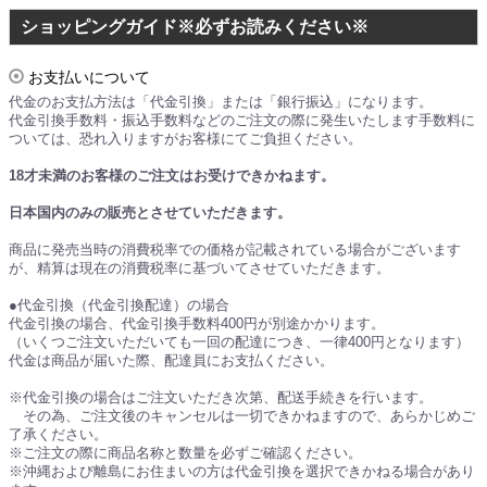
ショッピングガイド※必ずお読みください※
お支払いについて
代金のお支払方法は「代金引換」または「銀行振込」になります。
代金引換手数料・振込手数料などのご注文の際に発生いたします手数料に
ついては、恐れ入りますがお客様にてご負担ください。
18才未満のお客様のご注文はお受けできかねます。
日本国内のみの販売とさせていただきます。
商品に発売当時の消費税率での価格が記載されている場合がございます
が、精算は現在の消費税率に基づいてさせていただきます。
●代金引換（代金引換配達）の場合
代金引換の場合、代金引換手数料400円が別途かかります。
（いくつご注文いただいても一回の配達につき、一律400円となります）
代金は商品が届いた際、配達員にお支払ください。
※代金引換の場合はご注文いただき次第、配送手続きを行います。
その為、ご注文後のキャンセルは一切できかねますので、あらかじめご
了承ください。
※ご注文の際に商品名称と数量を必ずご確認ください。
※沖縄および離島にお住まいの方は代金引換を選択できかねる場合があり