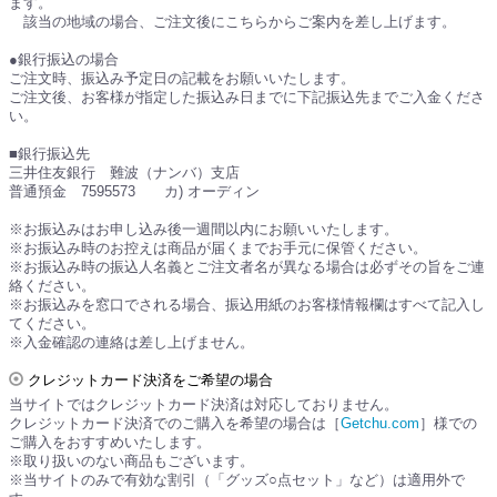
ます。
該当の地域の場合、ご注文後にこちらからご案内を差し上げます。
●銀行振込の場合
ご注文時、振込み予定日の記載をお願いいたします。
ご注文後、お客様が指定した振込み日までに下記振込先までご入金くださ
い。
■銀行振込先
三井住友銀行 難波（ナンバ）支店
普通預金 7595573 カ) オーディン
※お振込みはお申し込み後一週間以内にお願いいたします。
※お振込み時のお控えは商品が届くまでお手元に保管ください。
※お振込み時の振込人名義とご注文者名が異なる場合は必ずその旨をご連
絡ください。
※お振込みを窓口でされる場合、振込用紙のお客様情報欄はすべて記入し
てください。
※入金確認の連絡は差し上げません。
クレジットカード決済をご希望の場合
当サイトではクレジットカード決済は対応しておりません。
クレジットカード決済でのご購入を希望の場合は［
Getchu.com
］様での
ご購入をおすすめいたします。
※取り扱いのない商品もございます。
※当サイトのみで有効な割引（「グッズ○点セット」など）は適用外で