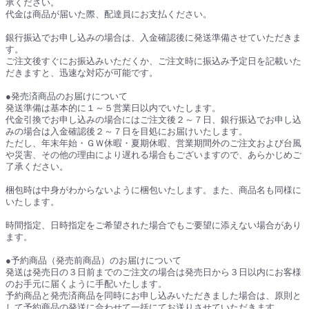
承ください。
代金は商品が届いた際、配達員にお支払ください。
銀行振込でお申し込みの場合は、入金確認後に発送準備させていただきま
す。
ご注文後すぐにお振込みいただくか、ご注文時に振込み予定日を記載いた
だきますと、迅速な対応が可能です。
●発売済商品のお届けについて
発送準備は基本的に１～５営業日以内でいたします。
代金引換でお申し込みの場合にはご注文後２～７日、銀行振込でお申し込
みの場合は入金確認後２～７日を目処にお届けいたします。
ただし、年末年始・ＧＷ休暇・夏期休暇、営業期間外のご注文および台風
や災害、その他の理由により遅れる場合もございますので、あらかじめご
了承ください。
梱包時は中身がわからないように梱包いたします。また、商品名も同様に
いたします。
時間指定、日時指定をご希望された場合でもご要望に添えない場合があり
ます。
●予約商品（発売前商品）のお届けについて
発送は発売日の３日前までのご注文の場合は発売日から３日以内にお客様
のお手元に届くように手配いたします。
予約商品と発売済商品を同時にお申し込みいただきました場合は、原則と
して予約商品の発送に合わせて一括にてお送りさせていただきます。