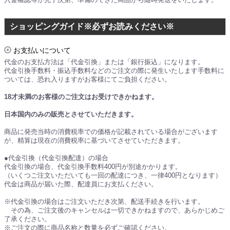
入金確認等が完了次第、準備のできた商品から随時発送をいたします。
ショッピングガイド※必ずお読みください※
お支払いについて
代金のお支払方法は「代金引換」または「銀行振込」になります。
代金引換手数料・振込手数料などのご注文の際に発生いたします手数料に
ついては、恐れ入りますがお客様にてご負担ください。
18才未満のお客様のご注文はお受けできかねます。
日本国内のみの販売とさせていただきます。
商品に発売当時の消費税率での価格が記載されている場合がございます
が、精算は現在の消費税率に基づいてさせていただきます。
●代金引換（代金引換配達）の場合
代金引換の場合、代金引換手数料400円が別途かかります。
（いくつご注文いただいても一回の配達につき、一律400円となります）
代金は商品が届いた際、配達員にお支払ください。
※代金引換の場合はご注文いただき次第、配送手続きを行います。
その為、ご注文後のキャンセルは一切できかねますので、あらかじめご
了承ください。
※ご注文の際に商品名称と数量を必ずご確認ください。