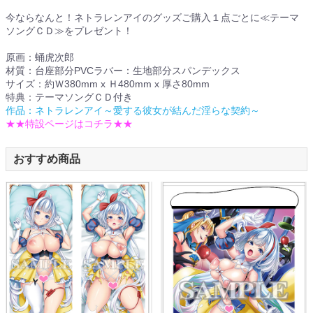
今ならなんと！ネトラレンアイのグッズご購入１点ごとに≪テーマ
ソングＣＤ≫をプレゼント！
原画：蛹虎次郎
材質：台座部分PVCラバー：生地部分スパンデックス
サイズ：約Ｗ380mm x Ｈ480mm x 厚さ80mm
特典：テーマソングＣＤ付き
作品：ネトラレンアイ～愛する彼女が結んだ淫らな契約～
★★特設ページはコチラ★★
おすすめ商品