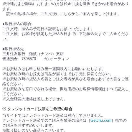
※沖縄および離島にお住まいの方は代金引換を選択できかねる場合があり
ます。
該当の地域の場合、ご注文後にこちらからご案内を差し上げます。
●銀行振込の場合
ご注文時、振込み予定日の記載をお願いいたします。
ご注文後、お客様が指定した振込み日までに下記振込先までご入金くださ
い。
■銀行振込先
三井住友銀行 難波（ナンバ）支店
普通預金 7595573 カ) オーディン
※お振込みはお申し込み後一週間以内にお願いいたします。
※お振込み時のお控えは商品が届くまでお手元に保管ください。
※お振込み時の振込人名義とご注文者名が異なる場合は必ずその旨をご連
絡ください。
※お振込みを窓口でされる場合、振込用紙のお客様情報欄はすべて記入し
てください。
※入金確認の連絡は差し上げません。
クレジットカード決済をご希望の場合
当サイトではクレジットカード決済は対応しておりません。
クレジットカード決済でのご購入を希望の場合は［
Getchu.com
］様での
ご購入をおすすめいたします。
※取り扱いのない商品もございます。