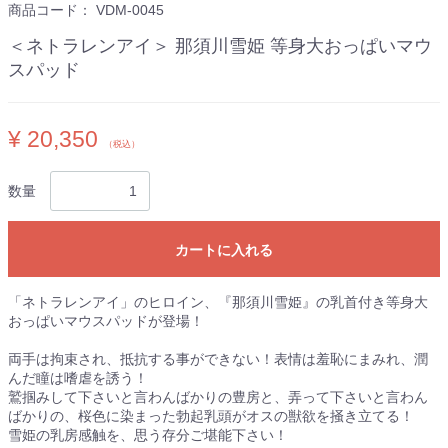
商品コード：
VDM-0045
＜ネトラレンアイ＞ 那須川雪姫 等身大おっぱいマウ
スパッド
¥ 20,350
（税込）
数量
カートに入れる
「ネトラレンアイ」のヒロイン、『那須川雪姫』の乳首付き等身大
おっぱいマウスパッドが登場！
両手は拘束され、抵抗する事ができない！表情は羞恥にまみれ、潤
んだ瞳は嗜虐を誘う！
鷲掴みして下さいと言わんばかりの豊房と、弄って下さいと言わん
ばかりの、桜色に染まった勃起乳頭がオスの獣欲を掻き立てる！
雪姫の乳房感触を、思う存分ご堪能下さい！