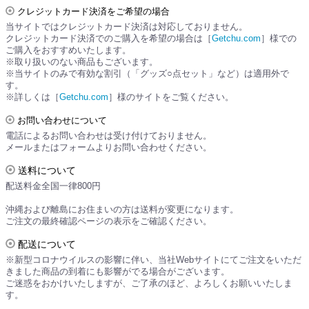
クレジットカード決済をご希望の場合
当サイトではクレジットカード決済は対応しておりません。
クレジットカード決済でのご購入を希望の場合は［
Getchu.com
］様での
ご購入をおすすめいたします。
※取り扱いのない商品もございます。
※当サイトのみで有効な割引（「グッズ○点セット」など）は適用外で
す。
※詳しくは［
Getchu.com
］様のサイトをご覧ください。
お問い合わせについて
電話によるお問い合わせは受け付けておりません。
メールまたはフォームよりお問い合わせください。
送料について
配送料金全国一律800円
沖縄および離島にお住まいの方は送料が変更になります。
ご注文の最終確認ページの表示をご確認ください。
配送について
※新型コロナウイルスの影響に伴い、当社Webサイトにてご注文をいただ
きました商品の到着にも影響がでる場合がございます。
ご迷惑をおかけいたしますが、ご了承のほど、よろしくお願いいたしま
す。