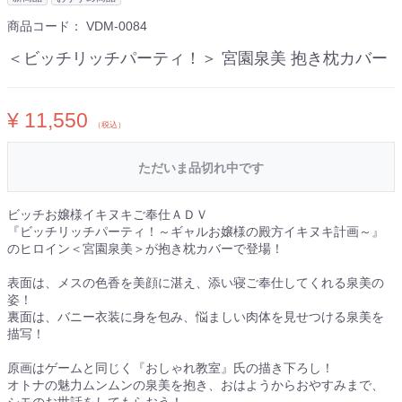
商品コード：
VDM-0084
＜ビッチリッチパーティ！＞ 宮園泉美 抱き枕カバー
¥ 11,550
（税込）
ただいま品切れ中です
ビッチお嬢様イキヌキご奉仕ＡＤＶ
『ビッチリッチパーティ！～ギャルお嬢様の殿方イキヌキ計画～』
のヒロイン＜宮園泉美＞が抱き枕カバーで登場！
表面は、メスの色香を美顔に湛え、添い寝ご奉仕してくれる泉美の
姿！
裏面は、バニー衣装に身を包み、悩ましい肉体を見せつける泉美を
描写！
原画はゲームと同じく『おしゃれ教室』氏の描き下ろし！
オトナの魅力ムンムンの泉美を抱き、おはようからおやすみまで、