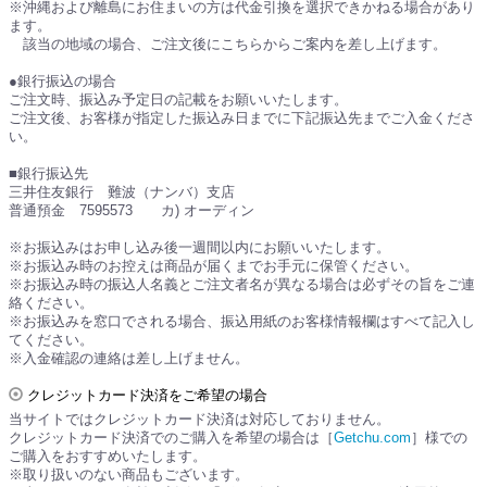
※沖縄および離島にお住まいの方は代金引換を選択できかねる場合があり
ます。
該当の地域の場合、ご注文後にこちらからご案内を差し上げます。
●銀行振込の場合
ご注文時、振込み予定日の記載をお願いいたします。
ご注文後、お客様が指定した振込み日までに下記振込先までご入金くださ
い。
■銀行振込先
三井住友銀行 難波（ナンバ）支店
普通預金 7595573 カ) オーディン
※お振込みはお申し込み後一週間以内にお願いいたします。
※お振込み時のお控えは商品が届くまでお手元に保管ください。
※お振込み時の振込人名義とご注文者名が異なる場合は必ずその旨をご連
絡ください。
※お振込みを窓口でされる場合、振込用紙のお客様情報欄はすべて記入し
てください。
※入金確認の連絡は差し上げません。
クレジットカード決済をご希望の場合
当サイトではクレジットカード決済は対応しておりません。
クレジットカード決済でのご購入を希望の場合は［
Getchu.com
］様での
ご購入をおすすめいたします。
※取り扱いのない商品もございます。