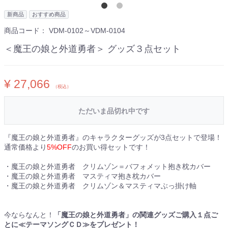
新商品
おすすめ商品
商品コード：
VDM-0102～VDM-0104
＜魔王の娘と外道勇者＞ グッズ３点セット
¥ 27,066
（税込）
ただいま品切れ中です
『魔王の娘と外道勇者』のキャラクターグッズが3点セットで登場！
通常価格より
5%OFF
のお買い得セットです！
・魔王の娘と外道勇者 クリムゾン＝バフォメット抱き枕カバー
・魔王の娘と外道勇者 マスティマ抱き枕カバー
・魔王の娘と外道勇者 クリムゾン＆マスティマぶっ掛け軸
今ならなんと！
「魔王の娘と外道勇者」の関連グッズご購入１点ご
とに≪テーマソングＣＤ≫をプレゼント！