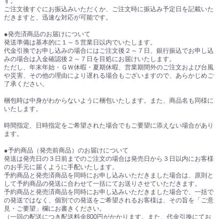
す。
ご注文後すぐにお振込みいただくか、ご注文時に振込み予定日を記載いた
だきますと、迅速な対応が可能です。
●発売済商品のお届けについて
発送準備は基本的に１～５営業日以内でいたします。
代金引換でお申し込みの場合にはご注文後２～７日、銀行振込でお申し込
みの場合は入金確認後２～７日を目処にお届けいたします。
ただし、年末年始・ＧＷ休暇・夏期休暇、営業期間外のご注文および台風
や災害、その他の理由により遅れる場合もございますので、あらかじめご
了承ください。
梱包時は中身がわからないように梱包いたします。また、商品名も同様に
いたします。
時間指定、日時指定をご希望された場合でもご要望に添えない場合があり
ます。
●予約商品（発売前商品）のお届けについて
発送は発売日の３日前までのご注文の場合は発売日から３日以内にお客様
のお手元に届くように手配いたします。
予約商品と発売済商品を同時にお申し込みいただきました場合は、原則と
して予約商品の発送に合わせて一括にてお送りさせていただきます。
予約商品と発売済商品を同時にお申し込みいただきました場合で、一括で
の発送ではなく、個別での発送をご希望されるお客様は、その旨を「ご意
見・ご要望」欄にお書きください。
（一回の配送につき配送料金800円がかかります。また、代金引換にてお