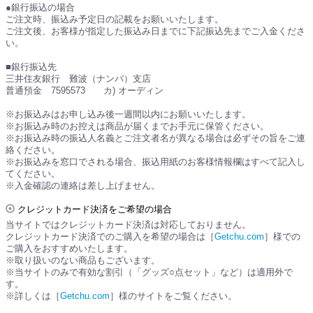
●銀行振込の場合
ご注文時、振込み予定日の記載をお願いいたします。
ご注文後、お客様が指定した振込み日までに下記振込先までご入金くださ
い。
■銀行振込先
三井住友銀行 難波（ナンバ）支店
普通預金 7595573 カ) オーディン
※お振込みはお申し込み後一週間以内にお願いいたします。
※お振込み時のお控えは商品が届くまでお手元に保管ください。
※お振込み時の振込人名義とご注文者名が異なる場合は必ずその旨をご連
絡ください。
※お振込みを窓口でされる場合、振込用紙のお客様情報欄はすべて記入し
てください。
※入金確認の連絡は差し上げません。
クレジットカード決済をご希望の場合
当サイトではクレジットカード決済は対応しておりません。
クレジットカード決済でのご購入を希望の場合は［
Getchu.com
］様での
ご購入をおすすめいたします。
※取り扱いのない商品もございます。
※当サイトのみで有効な割引（「グッズ○点セット」など）は適用外で
す。
※詳しくは［
Getchu.com
］様のサイトをご覧ください。