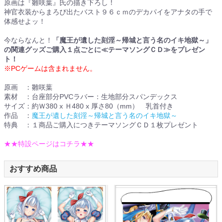
原画は『雛咲葉』氏の描き下ろし！
神官衣装からまろび出たバスト９６ｃｍのデカパイをアナタの手で
体感せよッ！
今ならなんと！
「魔王が遺した刻淫～帰城と言う名のイキ地獄～」
の関連グッズご購入１点ごとに≪テーマソングＣＤ≫をプレゼン
ト！
※PCゲームは含まれません。
原画 ：雛咲葉
素材 ：台座部分PVCラバー：生地部分スパンデックス
サイズ：約Ｗ380 x Ｈ480 x 厚さ80（mm） 乳首付き
作品 ：
魔王が遺した刻淫～帰城と言う名のイキ地獄～
特典 ：１商品ご購入につきテーマソングＣＤ１枚プレゼント
★★特設ページはコチラ★★
おすすめ商品