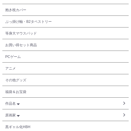
抱き枕カバー
ぶっ掛け軸・B2タペストリー
等身大マウスパッド
お買い得セット商品
PCゲーム
アニメ
その他グッズ
福袋＆お宝袋
作品名
原画家
黒ギャル化HBH