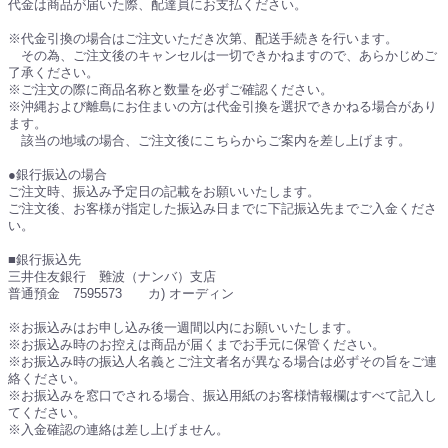
代金は商品が届いた際、配達員にお支払ください。
※代金引換の場合はご注文いただき次第、配送手続きを行います。
その為、ご注文後のキャンセルは一切できかねますので、あらかじめご
了承ください。
※ご注文の際に商品名称と数量を必ずご確認ください。
※沖縄および離島にお住まいの方は代金引換を選択できかねる場合があり
ます。
該当の地域の場合、ご注文後にこちらからご案内を差し上げます。
●銀行振込の場合
ご注文時、振込み予定日の記載をお願いいたします。
ご注文後、お客様が指定した振込み日までに下記振込先までご入金くださ
い。
■銀行振込先
三井住友銀行 難波（ナンバ）支店
普通預金 7595573 カ) オーディン
※お振込みはお申し込み後一週間以内にお願いいたします。
※お振込み時のお控えは商品が届くまでお手元に保管ください。
※お振込み時の振込人名義とご注文者名が異なる場合は必ずその旨をご連
絡ください。
※お振込みを窓口でされる場合、振込用紙のお客様情報欄はすべて記入し
てください。
※入金確認の連絡は差し上げません。