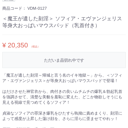
商品コード：
VDM-0127
＜魔王が遺した刻淫＞ ソフィア・エヴァンジェリス
等身大おっぱいマウスパッド（乳首付き）
¥ 20,350
（税込）
ただいま品切れ中です
「魔王が遺した刻淫～帰城と言う名のイキ地獄～」から、＜ソフィ
ア・エヴァンジェリス＞が等身大おっぱいマウスパッドで登場！
はだけさせた神官衣から、肉付きの良いムチムチの爆乳＆勃起乳首
を強調させて、清楚な美貌を羞恥に変えた、どこか物欲しそうにも
見える視線で見つめてくるソフィア！
貞淑なソフィアの罪深き爆乳をひたすら執拗に責めまくり、刻淫に
よって感度が上昇した蕩け顔を、さらに淫らに歪ませてやれッ！