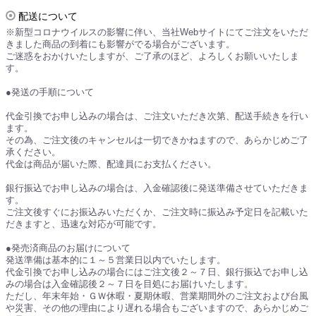
配送について
※新型コロナウイルスの影響に伴い、当社Webサイトにてご注文をいただ
きました商品の到着にも影響がでる場合がございます。
ご迷惑をおかけいたしますが、ご了承のほど、よろしくお願いいたしま
す。
●発送の手順について
代金引換でお申し込みの場合は、ご注文いただき次第、配送手続きを行い
ます。
その為、ご注文後のキャンセルは一切できかねますので、あらかじめご了
承ください。
代金は商品が届いた際、配達員にお支払ください。
銀行振込でお申し込みの場合は、入金確認後に発送準備させていただきま
す。
ご注文後すぐにお振込みいただくか、ご注文時に振込み予定日を記載いた
だきますと、迅速な対応が可能です。
●発売済商品のお届けについて
発送準備は基本的に１～５営業日以内でいたします。
代金引換でお申し込みの場合にはご注文後２～７日、銀行振込でお申し込
みの場合は入金確認後２～７日を目処にお届けいたします。
ただし、年末年始・ＧＷ休暇・夏期休暇、営業期間外のご注文および台風
や災害、その他の理由により遅れる場合もございますので、あらかじめご