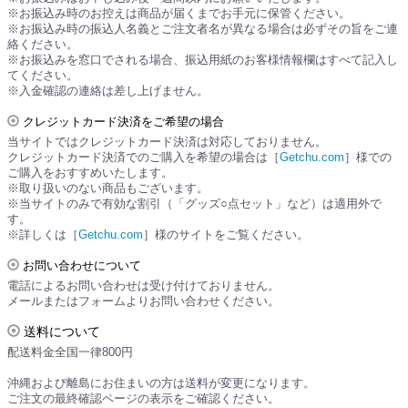
※お振込み時のお控えは商品が届くまでお手元に保管ください。
※お振込み時の振込人名義とご注文者名が異なる場合は必ずその旨をご連
絡ください。
※お振込みを窓口でされる場合、振込用紙のお客様情報欄はすべて記入し
てください。
※入金確認の連絡は差し上げません。
クレジットカード決済をご希望の場合
当サイトではクレジットカード決済は対応しておりません。
クレジットカード決済でのご購入を希望の場合は［
Getchu.com
］様での
ご購入をおすすめいたします。
※取り扱いのない商品もございます。
※当サイトのみで有効な割引（「グッズ○点セット」など）は適用外で
す。
※詳しくは［
Getchu.com
］様のサイトをご覧ください。
お問い合わせについて
電話によるお問い合わせは受け付けておりません。
メールまたはフォームよりお問い合わせください。
送料について
配送料金全国一律800円
沖縄および離島にお住まいの方は送料が変更になります。
ご注文の最終確認ページの表示をご確認ください。