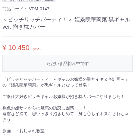
商品コード：
VDM-0147
＜ビッチリッチパーティ！＞ 姫条院華莉菜 黒ギャル
ver. 抱き枕カバー
¥ 10,450
（税込）
ただいま品切れ中です
「ビッチリッチパーティ！～ギャルお嬢様の殿方イキヌキ計画～」
の『姫条院華莉菜』が黒ギャルとなって登場！
ご奉仕大好きビッチギャルお嬢様が抱き枕カバーになりました！
褐色お嬢サマからの魅惑の誘惑に困惑……！
遠慮など捨て、思いっきり抱きしめて、身も心もイキヌキされちゃ
おう！
原画 ：おしゃれ教室