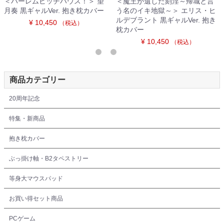
＜ハーレムビッチハウス！＞ 望
＜魔王が遺した刻淫～帰城と言
月奏 黒ギャルVer. 抱き枕カバー
う名のイキ地獄～＞ エリス・ヒ
ルデブラント 黒ギャルVer. 抱き
¥ 10,450
（税込）
枕カバー
¥ 10,450
（税込）
商品カテゴリー
20周年記念
特集・新商品
抱き枕カバー
ぶっ掛け軸・B2タペストリー
等身大マウスパッド
お買い得セット商品
PCゲーム