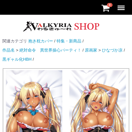
Menu
0
関連カテゴリ
抱き枕カバー
特集・新商品
作品名
絶対命令 異世界操心パーティ！
原画家
ひなづか凉
黒ギャル化HBH