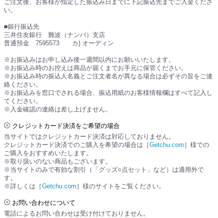
ご注文後、お客様が指定した振込み日までに下記振込先までご入金くださ
い。
■銀行振込先
三井住友銀行 難波（ナンバ）支店
普通預金 7595573 カ) オーディン
※お振込みはお申し込み後一週間以内にお願いいたします。
※お振込み時のお控えは商品が届くまでお手元に保管ください。
※お振込み時の振込人名義とご注文者名が異なる場合は必ずその旨をご連
絡ください。
※お振込みを窓口でされる場合、振込用紙のお客様情報欄はすべて記入し
てください。
※入金確認の連絡は差し上げません。
クレジットカード決済をご希望の場合
当サイトではクレジットカード決済は対応しておりません。
クレジットカード決済でのご購入を希望の場合は［
Getchu.com
］様での
ご購入をおすすめいたします。
※取り扱いのない商品もございます。
※当サイトのみで有効な割引（「グッズ○点セット」など）は適用外で
す。
※詳しくは［
Getchu.com
］様のサイトをご覧ください。
お問い合わせについて
電話によるお問い合わせは受け付けておりません。