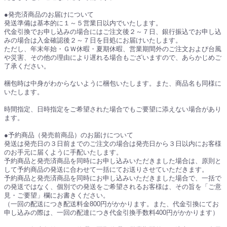
●発売済商品のお届けについて
発送準備は基本的に１～５営業日以内でいたします。
代金引換でお申し込みの場合にはご注文後２～７日、銀行振込でお申し込
みの場合は入金確認後２～７日を目処にお届けいたします。
ただし、年末年始・ＧＷ休暇・夏期休暇、営業期間外のご注文および台風
や災害、その他の理由により遅れる場合もございますので、あらかじめご
了承ください。
梱包時は中身がわからないように梱包いたします。また、商品名も同様に
いたします。
時間指定、日時指定をご希望された場合でもご要望に添えない場合があり
ます。
●予約商品（発売前商品）のお届けについて
発送は発売日の３日前までのご注文の場合は発売日から３日以内にお客様
のお手元に届くように手配いたします。
予約商品と発売済商品を同時にお申し込みいただきました場合は、原則と
して予約商品の発送に合わせて一括にてお送りさせていただきます。
予約商品と発売済商品を同時にお申し込みいただきました場合で、一括で
の発送ではなく、個別での発送をご希望されるお客様は、その旨を「ご意
見・ご要望」欄にお書きください。
（一回の配送につき配送料金800円がかかります。また、代金引換にてお
申し込みの際は、一回の配達につき代金引換手数料400円がかかります）