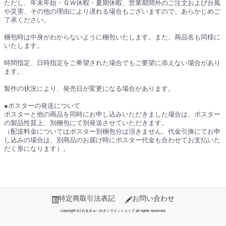
ただし、年末年始・ＧＷ休暇・夏期休暇、営業期間外のご注文および台風
や災害、その他の理由により遅れる場合もございますので、あらかじめご
了承ください。
梱包時は中身がわからないように梱包いたします。また、商品名も同様に
いたします。
時間指定、日時指定をご希望された場合でもご要望に添えない場合があり
ます。
製作の状況により、発売日が変更になる場合があります。
●ポスターの発送について
ポスターと他の商品を同時にお申し込みいただきました場合は、ポスター
の製品性質上、別梱包にて別発送させていただきます。
（配送料金についてはポスター別梱包分は頂きません。代金引換にてお申
し込みの場合は、別商品のお届け時にポスター代金も合わせてお支払いた
だく形になります）。
特定商取引法表記
お問い合わせ
copyright (c) わるきゅ～れオンラインショップ all rights reserved.