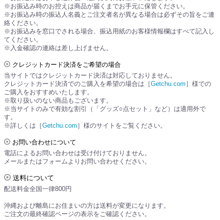
※お振込み時のお控えは商品が届くまでお手元に保管ください。
※お振込み時の振込人名義とご注文者名が異なる場合は必ずその旨をご連
絡ください。
※お振込みを窓口でされる場合、振込用紙のお客様情報欄はすべて記入し
てください。
※入金確認の連絡は差し上げません。
クレジットカード決済をご希望の場合
当サイトではクレジットカード決済は対応しておりません。
クレジットカード決済でのご購入を希望の場合は［
Getchu.com
］様での
ご購入をおすすめいたします。
※取り扱いのない商品もございます。
※当サイトのみで有効な割引（「グッズ○点セット」など）は適用外で
す。
※詳しくは［
Getchu.com
］様のサイトをご覧ください。
お問い合わせについて
電話によるお問い合わせは受け付けておりません。
メールまたはフォームよりお問い合わせください。
送料について
配送料金全国一律800円
沖縄および離島にお住まいの方は送料が変更になります。
ご注文の最終確認ページの表示をご確認ください。