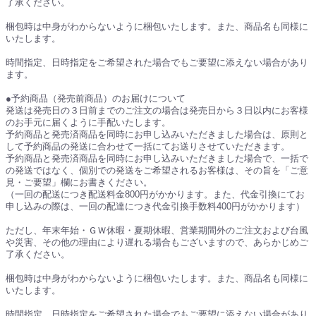
了承ください。
梱包時は中身がわからないように梱包いたします。また、商品名も同様に
いたします。
時間指定、日時指定をご希望された場合でもご要望に添えない場合があり
ます。
●予約商品（発売前商品）のお届けについて
発送は発売日の３日前までのご注文の場合は発売日から３日以内にお客様
のお手元に届くように手配いたします。
予約商品と発売済商品を同時にお申し込みいただきました場合は、原則と
して予約商品の発送に合わせて一括にてお送りさせていただきます。
予約商品と発売済商品を同時にお申し込みいただきました場合で、一括で
の発送ではなく、個別での発送をご希望されるお客様は、その旨を「ご意
見・ご要望」欄にお書きください。
（一回の配送につき配送料金800円がかかります。また、代金引換にてお
申し込みの際は、一回の配達につき代金引換手数料400円がかかります）
ただし、年末年始・ＧＷ休暇・夏期休暇、営業期間外のご注文および台風
や災害、その他の理由により遅れる場合もございますので、あらかじめご
了承ください。
梱包時は中身がわからないように梱包いたします。また、商品名も同様に
いたします。
時間指定、日時指定をご希望された場合でもご要望に添えない場合があり