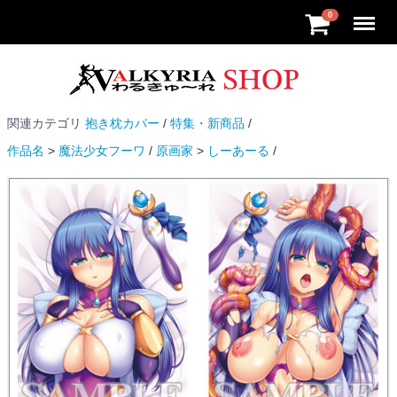
Menu
0
関連カテゴリ
抱き枕カバー
特集・新商品
作品名
魔法少女フーワ
原画家
しーあーる