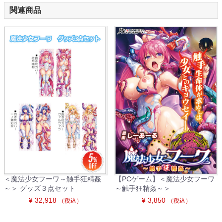
関連商品
＜魔法少女フーワ～触手狂精姦
【PCゲーム】＜魔法少女フーワ
～＞ グッズ３点セット
～触手狂精姦～＞
¥ 32,918
¥ 3,850
（税込）
（税込）