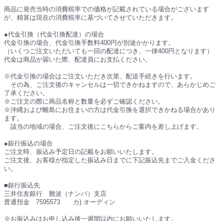
商品に発売当時の消費税率での価格が記載されている場合がございます
が、精算は現在の消費税率に基づいてさせていただきます。
●代金引換（代金引換配達）の場合
代金引換の場合、代金引換手数料400円が別途かかります。
（いくつご注文いただいても一回の配達につき、一律400円となります）
代金は商品が届いた際、配達員にお支払ください。
※代金引換の場合はご注文いただき次第、配送手続きを行います。
その為、ご注文後のキャンセルは一切できかねますので、あらかじめご
了承ください。
※ご注文の際に商品名称と数量を必ずご確認ください。
※沖縄および離島にお住まいの方は代金引換を選択できかねる場合があり
ます。
該当の地域の場合、ご注文後にこちらからご案内を差し上げます。
●銀行振込の場合
ご注文時、振込み予定日の記載をお願いいたします。
ご注文後、お客様が指定した振込み日までに下記振込先までご入金くださ
い。
■銀行振込先
三井住友銀行 難波（ナンバ）支店
普通預金 7595573 カ) オーディン
※お振込みはお申し込み後一週間以内にお願いいたします。