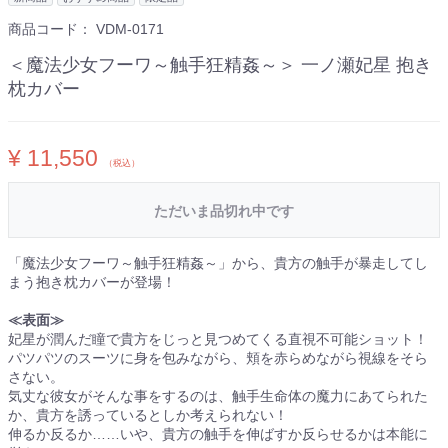
商品コード：
VDM-0171
＜魔法少女フーワ～触手狂精姦～＞ 一ノ瀬妃星 抱き
枕カバー
¥ 11,550
（税込）
ただいま品切れ中です
「魔法少女フーワ～触手狂精姦～」から、貴方の触手が暴走してし
まう抱き枕カバーが登場！
≪表面≫
妃星が潤んだ瞳で貴方をじっと見つめてくる直視不可能ショット！
パツパツのスーツに身を包みながら、頬を赤らめながら視線をそら
さない。
気丈な彼女がそんな事をするのは、触手生命体の魔力にあてられた
か、貴方を誘っているとしか考えられない！
伸るか反るか……いや、貴方の触手を伸ばすか反らせるかは本能に