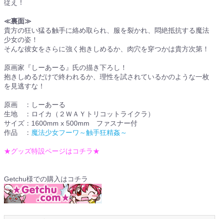
従え！
≪裏面≫
貴方の狂い猛る触手に絡め取られ、服を裂かれ、悶絶抵抗する魔法
少女の姿！
そんな彼女をさらに強く抱きしめるか、肉穴を穿つかは貴方次第！
原画家『しーあーる』氏の描き下ろし！
抱きしめるだけで終われるか、理性を試されているかのような一枚
を見逃すな！
原画 ：しーあーる
生地 ：ロイカ（２ＷＡＹトリコットライクラ）
サイズ：1600mm x 500mm ファスナー付
作品 ：
魔法少女フーワ～触手狂精姦～
★グッズ特設ページはコチラ★
Getchu様での購入はコチラ