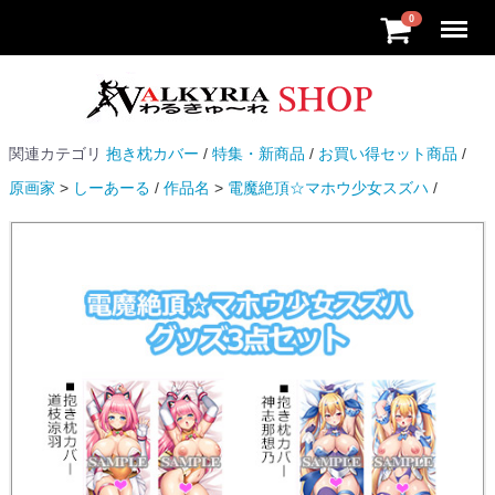
Menu
0
関連カテゴリ
抱き枕カバー
特集・新商品
お買い得セット商品
原画家
しーあーる
作品名
電魔絶頂☆マホウ少女スズハ