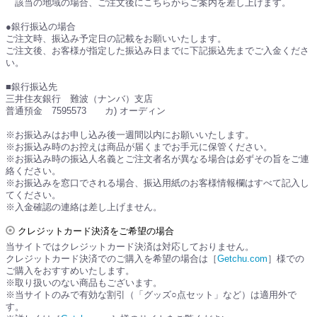
該当の地域の場合、ご注文後にこちらからご案内を差し上げます。
●銀行振込の場合
ご注文時、振込み予定日の記載をお願いいたします。
ご注文後、お客様が指定した振込み日までに下記振込先までご入金くださ
い。
■銀行振込先
三井住友銀行 難波（ナンバ）支店
普通預金 7595573 カ) オーディン
※お振込みはお申し込み後一週間以内にお願いいたします。
※お振込み時のお控えは商品が届くまでお手元に保管ください。
※お振込み時の振込人名義とご注文者名が異なる場合は必ずその旨をご連
絡ください。
※お振込みを窓口でされる場合、振込用紙のお客様情報欄はすべて記入し
てください。
※入金確認の連絡は差し上げません。
クレジットカード決済をご希望の場合
当サイトではクレジットカード決済は対応しておりません。
クレジットカード決済でのご購入を希望の場合は［
Getchu.com
］様での
ご購入をおすすめいたします。
※取り扱いのない商品もございます。
※当サイトのみで有効な割引（「グッズ○点セット」など）は適用外で
す。