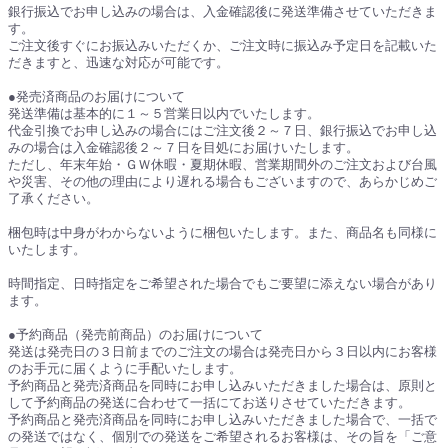
銀行振込でお申し込みの場合は、入金確認後に発送準備させていただきま
す。
ご注文後すぐにお振込みいただくか、ご注文時に振込み予定日を記載いた
だきますと、迅速な対応が可能です。
●発売済商品のお届けについて
発送準備は基本的に１～５営業日以内でいたします。
代金引換でお申し込みの場合にはご注文後２～７日、銀行振込でお申し込
みの場合は入金確認後２～７日を目処にお届けいたします。
ただし、年末年始・ＧＷ休暇・夏期休暇、営業期間外のご注文および台風
や災害、その他の理由により遅れる場合もございますので、あらかじめご
了承ください。
梱包時は中身がわからないように梱包いたします。また、商品名も同様に
いたします。
時間指定、日時指定をご希望された場合でもご要望に添えない場合があり
ます。
●予約商品（発売前商品）のお届けについて
発送は発売日の３日前までのご注文の場合は発売日から３日以内にお客様
のお手元に届くように手配いたします。
予約商品と発売済商品を同時にお申し込みいただきました場合は、原則と
して予約商品の発送に合わせて一括にてお送りさせていただきます。
予約商品と発売済商品を同時にお申し込みいただきました場合で、一括で
の発送ではなく、個別での発送をご希望されるお客様は、その旨を「ご意