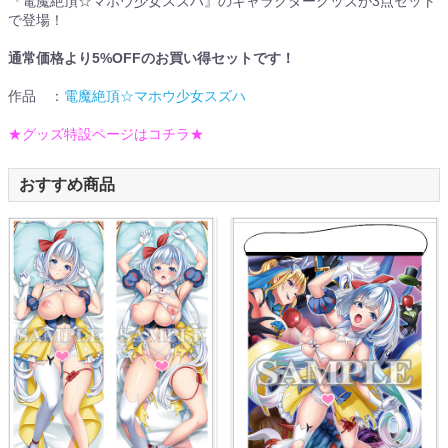
『電魔絶頂☆マホウ少女スズハ』のキャラクターグッズが3点セット
で登場！
通常価格より5%OFFのお買い得セットです！
作品 ：
電魔絶頂☆マホウ少女スズハ
★グッズ特設ページはコチラ★
おすすめ商品