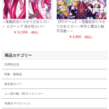
＜電魔絶頂☆マホウ少女スズハ
【PCゲーム】＜電魔絶頂☆マホ
＞ エガーシア 抱き枕カバー
ウ少女スズハ～科学と魔法と触
手淫蠢～＞
¥ 11,550
（税込）
¥ 3,850
（税込）
商品カテゴリー
20周年記念
特集・新商品
抱き枕カバー
ぶっ掛け軸・B2タペストリー
等身大マウスパッド