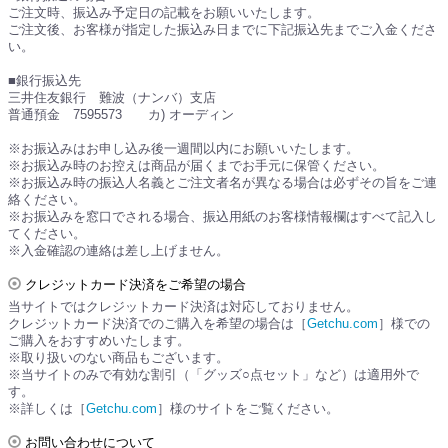
ご注文時、振込み予定日の記載をお願いいたします。
ご注文後、お客様が指定した振込み日までに下記振込先までご入金くださ
い。
■銀行振込先
三井住友銀行 難波（ナンバ）支店
普通預金 7595573 カ) オーディン
※お振込みはお申し込み後一週間以内にお願いいたします。
※お振込み時のお控えは商品が届くまでお手元に保管ください。
※お振込み時の振込人名義とご注文者名が異なる場合は必ずその旨をご連
絡ください。
※お振込みを窓口でされる場合、振込用紙のお客様情報欄はすべて記入し
てください。
※入金確認の連絡は差し上げません。
クレジットカード決済をご希望の場合
当サイトではクレジットカード決済は対応しておりません。
クレジットカード決済でのご購入を希望の場合は［
Getchu.com
］様での
ご購入をおすすめいたします。
※取り扱いのない商品もございます。
※当サイトのみで有効な割引（「グッズ○点セット」など）は適用外で
す。
※詳しくは［
Getchu.com
］様のサイトをご覧ください。
お問い合わせについて