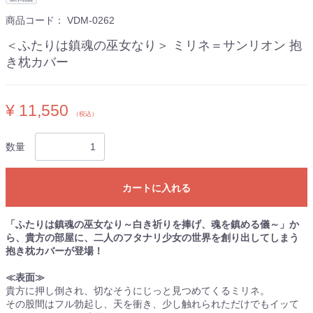
商品コード：
VDM-0262
＜ふたりは鎮魂の巫女なり＞ ミリネ＝サンリオン 抱
き枕カバー
¥ 11,550
（税込）
数量
カートに入れる
「ふたりは鎮魂の巫女なり～白き祈りを捧げ、魂を鎮める儀～」か
ら、貴方の部屋に、二人のフタナリ少女の世界を創り出してしまう
抱き枕カバーが登場！
≪表面≫
貴方に押し倒され、切なそうにじっと見つめてくるミリネ。
その股間はフル勃起し、天を衝き、少し触れられただけでもイッて