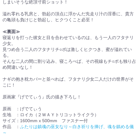
しまいそうな絶頂寸前ショット！
溢れ零れる乳房と、勃起の頂点に浮かんだ先走り汁の淫香に、貴方
の亀頭も負けじと勃起し、ヒクつくこと必至！
≪裏面≫
寝返りを打った彼女と目を合わせているのは、もう一人のフタナリ
少女。
見つめ合う二人のフタナリチ○ポは激しくヒクつき、蜜が溢れてい
る。
そんな二人の間に割り込み、寝ころべば、その視線もチ○ポも独り占
め間違いなし！
ナギの抱き枕カバーと並べれば、フタナリ少女二人だけの世界がそ
こに！
原画家『げでてぃう』氏の描き下ろし！
原画 ：げでてぃう
生地 ：ロイカ（２ＷＡＹトリコットライクラ）
サイズ：1600mm x 500mm ファスナー付
作品 ：
ふたりは鎮魂の巫女なり～白き祈りを捧げ、魂を鎮める儀
～