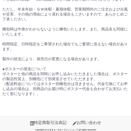
ただし、年末年始・ＧＷ休暇・夏期休暇、営業期間外のご注文および台風
や災害、その他の理由により遅れる場合もございますので、あらかじめご
了承ください。
梱包時は中身がわからないように梱包いたします。また、商品名も同様に
いたします。
時間指定、日時指定をご希望された場合でもご要望に添えない場合があり
ます。
製作の状況により、発売日が変更になる場合があります。
●ポスターの発送について
ポスターと他の商品を同時にお申し込みいただきました場合は、ポスター
の製品性質上、別梱包にて別発送させていただきます。
（配送料金についてはポスター別梱包分は頂きません。代金引換にてお申
し込みの場合は、別商品のお届け時にポスター代金も合わせてお支払いた
だく形になります）。
特定商取引法表記
お問い合わせ
copyright (c) わるきゅ～れオンラインショップ all rights reserved.