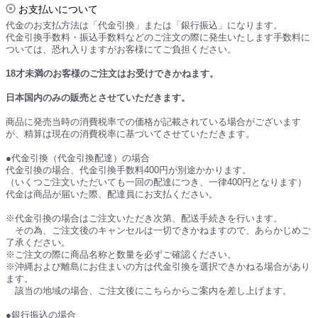
お支払いについて
代金のお支払方法は「代金引換」または「銀行振込」になります。
代金引換手数料・振込手数料などのご注文の際に発生いたします手数料に
ついては、恐れ入りますがお客様にてご負担ください。
18才未満のお客様のご注文はお受けできかねます。
日本国内のみの販売とさせていただきます。
商品に発売当時の消費税率での価格が記載されている場合がございます
が、精算は現在の消費税率に基づいてさせていただきます。
●代金引換（代金引換配達）の場合
代金引換の場合、代金引換手数料400円が別途かかります。
（いくつご注文いただいても一回の配達につき、一律400円となります）
代金は商品が届いた際、配達員にお支払ください。
※代金引換の場合はご注文いただき次第、配送手続きを行います。
その為、ご注文後のキャンセルは一切できかねますので、あらかじめご
了承ください。
※ご注文の際に商品名称と数量を必ずご確認ください。
※沖縄および離島にお住まいの方は代金引換を選択できかねる場合があり
ます。
該当の地域の場合、ご注文後にこちらからご案内を差し上げます。
●銀行振込の場合