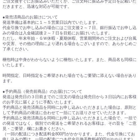
ご注文後すぐにお振込みいただくか、ご注文時に振込み予定日を記載いた
だきますと、迅速な対応が可能です。
●発売済商品のお届けについて
発送準備は基本的に１～５営業日以内でいたします。
代金引換でお申し込みの場合にはご注文後２～７日、銀行振込でお申し込
みの場合は入金確認後２～７日を目処にお届けいたします。
ただし、年末年始・ＧＷ休暇・夏期休暇、営業期間外のご注文および台風
や災害、その他の理由により遅れる場合もございますので、あらかじめご
了承ください。
梱包時は中身がわからないように梱包いたします。また、商品名も同様に
いたします。
時間指定、日時指定をご希望された場合でもご要望に添えない場合があり
ます。
●予約商品（発売前商品）のお届けについて
発送は発売日の３日前までのご注文の場合は発売日から３日以内にお客様
のお手元に届くように手配いたします。
予約商品と発売済商品を同時にお申し込みいただきました場合は、原則と
して予約商品の発送に合わせて一括にてお送りさせていただきます。
予約商品と発売済商品を同時にお申し込みいただきました場合で、一括で
の発送ではなく、個別での発送をご希望されるお客様は、その旨を「ご意
見・ご要望」欄にお書きください。
（一回の配送につき配送料金800円がかかります。また、代金引換にてお
申し込みの際は、一回の配達につき代金引換手数料400円がかかります）