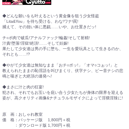
◆どんな願いをも叶えるという黄金像を狙う少女怪盗
「Lita&You」を待ち受ける、わな!ワナ!罠!
捕えて、その拙い体に悪戯……いや、お仕置きだッ!
チ○ポ肉で破瓜!アナルファック!輪姦!そして射精!
汁責!堕落!淫獄!絶頂!……そして妊娠!
果たして少女達は男の手に堕ち、一生を愛玩具として生きるのか、
それとも……!?
◆やがて少女達は無知なまま「おチ○ポッ!」「オマ○コぉッ!」と
教えられたままの恥淫語を叫びまくり、伏字ナシ、ピー音ナシの悲
鳴と喘ぎと大絶頂の連発へ!
◆まさに汁と肉の狂宴!
犯され、それでもお互いを庇い合う少女たちが身体の限界を迎える
姿が、高クオリティ画像&ナチュラルモザイクによって淫猥淫辣に!
原 画：おしゃれ教室
価 格：パッケージ版 1,800円＋税
：ダウンロード版 1,700円＋税