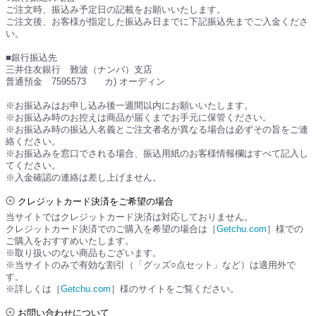
ご注文時、振込み予定日の記載をお願いいたします。
ご注文後、お客様が指定した振込み日までに下記振込先までご入金くださ
い。
■銀行振込先
三井住友銀行 難波（ナンバ）支店
普通預金 7595573 カ) オーディン
※お振込みはお申し込み後一週間以内にお願いいたします。
※お振込み時のお控えは商品が届くまでお手元に保管ください。
※お振込み時の振込人名義とご注文者名が異なる場合は必ずその旨をご連
絡ください。
※お振込みを窓口でされる場合、振込用紙のお客様情報欄はすべて記入し
てください。
※入金確認の連絡は差し上げません。
クレジットカード決済をご希望の場合
当サイトではクレジットカード決済は対応しておりません。
クレジットカード決済でのご購入を希望の場合は［
Getchu.com
］様での
ご購入をおすすめいたします。
※取り扱いのない商品もございます。
※当サイトのみで有効な割引（「グッズ○点セット」など）は適用外で
す。
※詳しくは［
Getchu.com
］様のサイトをご覧ください。
お問い合わせについて