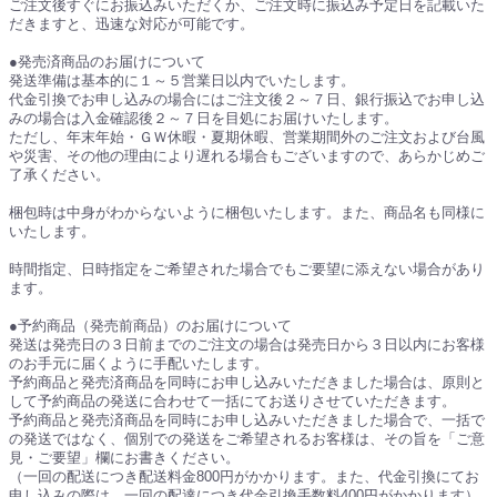
ご注文後すぐにお振込みいただくか、ご注文時に振込み予定日を記載いた
だきますと、迅速な対応が可能です。
●発売済商品のお届けについて
発送準備は基本的に１～５営業日以内でいたします。
代金引換でお申し込みの場合にはご注文後２～７日、銀行振込でお申し込
みの場合は入金確認後２～７日を目処にお届けいたします。
ただし、年末年始・ＧＷ休暇・夏期休暇、営業期間外のご注文および台風
や災害、その他の理由により遅れる場合もございますので、あらかじめご
了承ください。
梱包時は中身がわからないように梱包いたします。また、商品名も同様に
いたします。
時間指定、日時指定をご希望された場合でもご要望に添えない場合があり
ます。
●予約商品（発売前商品）のお届けについて
発送は発売日の３日前までのご注文の場合は発売日から３日以内にお客様
のお手元に届くように手配いたします。
予約商品と発売済商品を同時にお申し込みいただきました場合は、原則と
して予約商品の発送に合わせて一括にてお送りさせていただきます。
予約商品と発売済商品を同時にお申し込みいただきました場合で、一括で
の発送ではなく、個別での発送をご希望されるお客様は、その旨を「ご意
見・ご要望」欄にお書きください。
（一回の配送につき配送料金800円がかかります。また、代金引換にてお
申し込みの際は、一回の配達につき代金引換手数料400円がかかります）