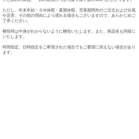
ただし、年末年始・ＧＷ休暇・夏期休暇、営業期間外のご注文および台風
や災害、その他の理由により遅れる場合もございますので、あらかじめご
了承ください。
梱包時は中身がわからないように梱包いたします。また、商品名も同様に
いたします。
時間指定、日時指定をご希望された場合でもご要望に添えない場合があり
ます。
製作の状況により、発売日が変更になる場合があります。
●ポスターの発送について
ポスターと他の商品を同時にお申し込みいただきました場合は、ポスター
の製品性質上、別梱包にて別発送させていただきます。
（配送料金についてはポスター別梱包分は頂きません。代金引換にてお申
し込みの場合は、別商品のお届け時にポスター代金も合わせてお支払いた
だく形になります）。
特定商取引法表記
お問い合わせ
copyright (c) わるきゅ～れオンラインショップ all rights reserved.