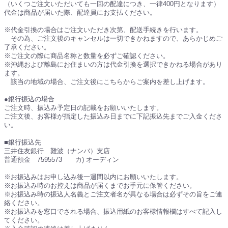
（いくつご注文いただいても一回の配達につき、一律400円となります）
代金は商品が届いた際、配達員にお支払ください。
※代金引換の場合はご注文いただき次第、配送手続きを行います。
その為、ご注文後のキャンセルは一切できかねますので、あらかじめご
了承ください。
※ご注文の際に商品名称と数量を必ずご確認ください。
※沖縄および離島にお住まいの方は代金引換を選択できかねる場合があり
ます。
該当の地域の場合、ご注文後にこちらからご案内を差し上げます。
●銀行振込の場合
ご注文時、振込み予定日の記載をお願いいたします。
ご注文後、お客様が指定した振込み日までに下記振込先までご入金くださ
い。
■銀行振込先
三井住友銀行 難波（ナンバ）支店
普通預金 7595573 カ) オーディン
※お振込みはお申し込み後一週間以内にお願いいたします。
※お振込み時のお控えは商品が届くまでお手元に保管ください。
※お振込み時の振込人名義とご注文者名が異なる場合は必ずその旨をご連
絡ください。
※お振込みを窓口でされる場合、振込用紙のお客様情報欄はすべて記入し
てください。