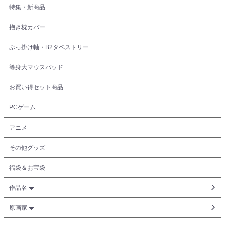
特集・新商品
抱き枕カバー
ぶっ掛け軸・B2タペストリー
等身大マウスパッド
お買い得セット商品
PCゲーム
アニメ
その他グッズ
福袋＆お宝袋
作品名
原画家