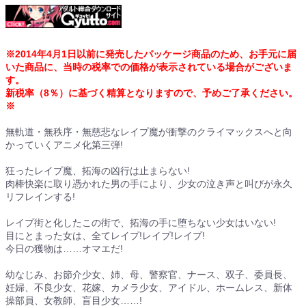
※2014年4月1日以前に発売したパッケージ商品のため、お手元に届
いた商品に、当時の税率での価格が表示されている場合がございま
す。
新税率（8％）に基づく精算となりますので、予めご了承ください。
※
無軌道・無秩序・無慈悲なレイプ魔が衝撃のクライマックスへと向
かっていくアニメ化第三弾!
狂ったレイプ魔、拓海の凶行は止まらない!
肉棒快楽に取り憑かれた男の手により、少女の泣き声と叫びが永久
リフレインする!
レイプ街と化したこの街で、拓海の手に堕ちない少女はいない!
目にとまった女は、全てレイプ!レイプ!レイプ!
今日の獲物は……オマエだ!
幼なじみ、お節介少女、姉、母、警察官、ナース、双子、委員長、
妊婦、不良少女、花嫁、カメラ少女、アイドル、ホームレス、新体
操部員、女教師、盲目少女……!