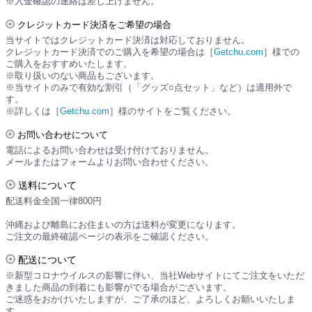
※入金確認の連絡は差し上げません。
クレジットカード決済をご希望の場合
当サイトではクレジットカード決済は対応しておりません。
クレジットカード決済でのご購入を希望の場合は［
Getchu.com
］様での
ご購入をおすすめいたします。
※取り扱いのない商品もございます。
※当サイトのみで有効な割引（「グッズ○点セット」など）は適用外で
す。
※詳しくは［
Getchu.com
］様のサイトをご覧ください。
お問い合わせについて
電話によるお問い合わせは受け付けておりません。
メールまたはフォームよりお問い合わせください。
送料について
配送料金全国一律800円
沖縄および離島にお住まいの方は送料が変更になります。
ご注文の最終確認ページの表示をご確認ください。
配送について
※新型コロナウイルスの影響に伴い、当社Webサイトにてご注文をいただ
きました商品の到着にも影響がでる場合がございます。
ご迷惑をおかけいたしますが、ご了承のほど、よろしくお願いいたしま
す。