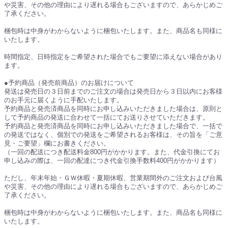
や災害、その他の理由により遅れる場合もございますので、あらかじめご
了承ください。
梱包時は中身がわからないように梱包いたします。また、商品名も同様に
いたします。
時間指定、日時指定をご希望された場合でもご要望に添えない場合があり
ます。
●予約商品（発売前商品）のお届けについて
発送は発売日の３日前までのご注文の場合は発売日から３日以内にお客様
のお手元に届くように手配いたします。
予約商品と発売済商品を同時にお申し込みいただきました場合は、原則と
して予約商品の発送に合わせて一括にてお送りさせていただきます。
予約商品と発売済商品を同時にお申し込みいただきました場合で、一括で
の発送ではなく、個別での発送をご希望されるお客様は、その旨を「ご意
見・ご要望」欄にお書きください。
（一回の配送につき配送料金800円がかかります。また、代金引換にてお
申し込みの際は、一回の配達につき代金引換手数料400円がかかります）
ただし、年末年始・ＧＷ休暇・夏期休暇、営業期間外のご注文および台風
や災害、その他の理由により遅れる場合もございますので、あらかじめご
了承ください。
梱包時は中身がわからないように梱包いたします。また、商品名も同様に
いたします。