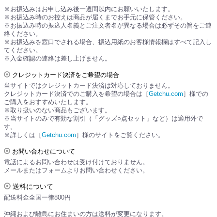
※お振込みはお申し込み後一週間以内にお願いいたします。
※お振込み時のお控えは商品が届くまでお手元に保管ください。
※お振込み時の振込人名義とご注文者名が異なる場合は必ずその旨をご連
絡ください。
※お振込みを窓口でされる場合、振込用紙のお客様情報欄はすべて記入し
てください。
※入金確認の連絡は差し上げません。
クレジットカード決済をご希望の場合
当サイトではクレジットカード決済は対応しておりません。
クレジットカード決済でのご購入を希望の場合は［
Getchu.com
］様での
ご購入をおすすめいたします。
※取り扱いのない商品もございます。
※当サイトのみで有効な割引（「グッズ○点セット」など）は適用外で
す。
※詳しくは［
Getchu.com
］様のサイトをご覧ください。
お問い合わせについて
電話によるお問い合わせは受け付けておりません。
メールまたはフォームよりお問い合わせください。
送料について
配送料金全国一律800円
沖縄および離島にお住まいの方は送料が変更になります。