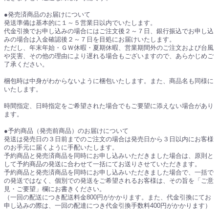
●発売済商品のお届けについて
発送準備は基本的に１～５営業日以内でいたします。
代金引換でお申し込みの場合にはご注文後２～７日、銀行振込でお申し込
みの場合は入金確認後２～７日を目処にお届けいたします。
ただし、年末年始・ＧＷ休暇・夏期休暇、営業期間外のご注文および台風
や災害、その他の理由により遅れる場合もございますので、あらかじめご
了承ください。
梱包時は中身がわからないように梱包いたします。また、商品名も同様に
いたします。
時間指定、日時指定をご希望された場合でもご要望に添えない場合があり
ます。
●予約商品（発売前商品）のお届けについて
発送は発売日の３日前までのご注文の場合は発売日から３日以内にお客様
のお手元に届くように手配いたします。
予約商品と発売済商品を同時にお申し込みいただきました場合は、原則と
して予約商品の発送に合わせて一括にてお送りさせていただきます。
予約商品と発売済商品を同時にお申し込みいただきました場合で、一括で
の発送ではなく、個別での発送をご希望されるお客様は、その旨を「ご意
見・ご要望」欄にお書きください。
（一回の配送につき配送料金800円がかかります。また、代金引換にてお
申し込みの際は、一回の配達につき代金引換手数料400円がかかります）