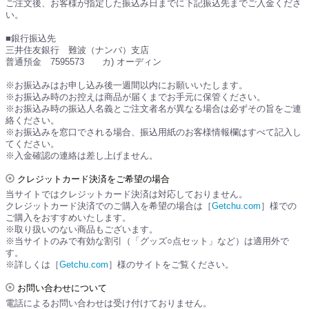
ご注文後、お客様が指定した振込み日までに下記振込先までご入金くださ
い。
■銀行振込先
三井住友銀行 難波（ナンバ）支店
普通預金 7595573 カ) オーディン
※お振込みはお申し込み後一週間以内にお願いいたします。
※お振込み時のお控えは商品が届くまでお手元に保管ください。
※お振込み時の振込人名義とご注文者名が異なる場合は必ずその旨をご連
絡ください。
※お振込みを窓口でされる場合、振込用紙のお客様情報欄はすべて記入し
てください。
※入金確認の連絡は差し上げません。
クレジットカード決済をご希望の場合
当サイトではクレジットカード決済は対応しておりません。
クレジットカード決済でのご購入を希望の場合は［
Getchu.com
］様での
ご購入をおすすめいたします。
※取り扱いのない商品もございます。
※当サイトのみで有効な割引（「グッズ○点セット」など）は適用外で
す。
※詳しくは［
Getchu.com
］様のサイトをご覧ください。
お問い合わせについて
電話によるお問い合わせは受け付けておりません。