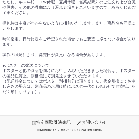
ただし、年末年始・ＧＷ休暇・夏期休暇、営業期間外のご注文および台風
や災害、その他の理由により遅れる場合もございますので、あらかじめご
了承ください。
梱包時は中身がわからないように梱包いたします。また、商品名も同様に
いたします。
時間指定、日時指定をご希望された場合でもご要望に添えない場合があり
ます。
製作の状況により、発売日が変更になる場合があります。
●ポスターの発送について
ポスターと他の商品を同時にお申し込みいただきました場合は、ポスター
の製品性質上、別梱包にて別発送させていただきます。
（配送料金についてはポスター別梱包分は頂きません。代金引換にてお申
し込みの場合は、別商品のお届け時にポスター代金も合わせてお支払いた
だく形になります）。
特定商取引法表記
お問い合わせ
copyright (c) わるきゅ～れオンラインショップ all rights reserved.