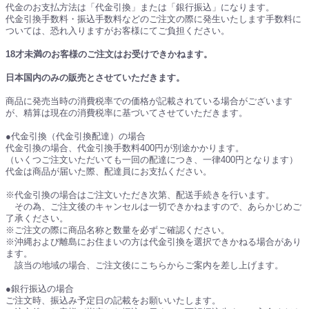
代金のお支払方法は「代金引換」または「銀行振込」になります。
代金引換手数料・振込手数料などのご注文の際に発生いたします手数料に
ついては、恐れ入りますがお客様にてご負担ください。
18才未満のお客様のご注文はお受けできかねます。
日本国内のみの販売とさせていただきます。
商品に発売当時の消費税率での価格が記載されている場合がございます
が、精算は現在の消費税率に基づいてさせていただきます。
●代金引換（代金引換配達）の場合
代金引換の場合、代金引換手数料400円が別途かかります。
（いくつご注文いただいても一回の配達につき、一律400円となります）
代金は商品が届いた際、配達員にお支払ください。
※代金引換の場合はご注文いただき次第、配送手続きを行います。
その為、ご注文後のキャンセルは一切できかねますので、あらかじめご
了承ください。
※ご注文の際に商品名称と数量を必ずご確認ください。
※沖縄および離島にお住まいの方は代金引換を選択できかねる場合があり
ます。
該当の地域の場合、ご注文後にこちらからご案内を差し上げます。
●銀行振込の場合
ご注文時、振込み予定日の記載をお願いいたします。