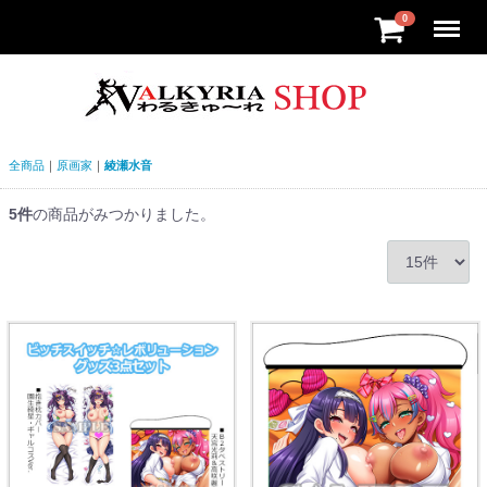
Menu
0
全商品
原画家
綾瀬水音
5
件
の商品がみつかりました。