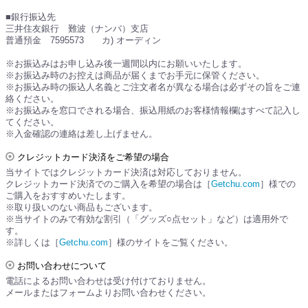
■銀行振込先
三井住友銀行 難波（ナンバ）支店
普通預金 7595573 カ) オーディン
※お振込みはお申し込み後一週間以内にお願いいたします。
※お振込み時のお控えは商品が届くまでお手元に保管ください。
※お振込み時の振込人名義とご注文者名が異なる場合は必ずその旨をご連
絡ください。
※お振込みを窓口でされる場合、振込用紙のお客様情報欄はすべて記入し
てください。
※入金確認の連絡は差し上げません。
クレジットカード決済をご希望の場合
当サイトではクレジットカード決済は対応しておりません。
クレジットカード決済でのご購入を希望の場合は［
Getchu.com
］様での
ご購入をおすすめいたします。
※取り扱いのない商品もございます。
※当サイトのみで有効な割引（「グッズ○点セット」など）は適用外で
す。
※詳しくは［
Getchu.com
］様のサイトをご覧ください。
お問い合わせについて
電話によるお問い合わせは受け付けておりません。
メールまたはフォームよりお問い合わせください。