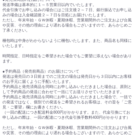
発送準備は基本的に１～５営業日以内でいたします。
代金引換でお申し込みの場合にはご注文後２～７日、銀行振込でお申し込
みの場合は入金確認後２～７日を目処にお届けいたします。
ただし、年末年始・ＧＷ休暇・夏期休暇、営業期間外のご注文および台風
や災害、その他の理由により遅れる場合もございますので、あらかじめご
了承ください。
梱包時は中身がわからないように梱包いたします。また、商品名も同様に
いたします。
時間指定、日時指定をご希望された場合でもご要望に添えない場合があり
ます。
●予約商品（発売前商品）のお届けについて
発送は発売日の３日前までのご注文の場合は発売日から３日以内にお客様
のお手元に届くように手配いたします。
予約商品と発売済商品を同時にお申し込みいただきました場合は、原則と
して予約商品の発送に合わせて一括にてお送りさせていただきます。
予約商品と発売済商品を同時にお申し込みいただきました場合で、一括で
の発送ではなく、個別での発送をご希望されるお客様は、その旨を「ご意
見・ご要望」欄にお書きください。
（一回の配送につき配送料金800円がかかります。また、代金引換にてお
申し込みの際は、一回の配達につき代金引換手数料400円がかかります）
ただし、年末年始・ＧＷ休暇・夏期休暇、営業期間外のご注文および台風
や災害、その他の理由により遅れる場合もございますので、あらかじめご