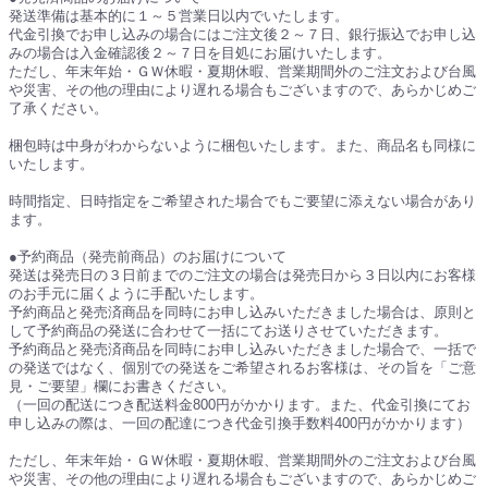
発送準備は基本的に１～５営業日以内でいたします。
代金引換でお申し込みの場合にはご注文後２～７日、銀行振込でお申し込
みの場合は入金確認後２～７日を目処にお届けいたします。
ただし、年末年始・ＧＷ休暇・夏期休暇、営業期間外のご注文および台風
や災害、その他の理由により遅れる場合もございますので、あらかじめご
了承ください。
梱包時は中身がわからないように梱包いたします。また、商品名も同様に
いたします。
時間指定、日時指定をご希望された場合でもご要望に添えない場合があり
ます。
●予約商品（発売前商品）のお届けについて
発送は発売日の３日前までのご注文の場合は発売日から３日以内にお客様
のお手元に届くように手配いたします。
予約商品と発売済商品を同時にお申し込みいただきました場合は、原則と
して予約商品の発送に合わせて一括にてお送りさせていただきます。
予約商品と発売済商品を同時にお申し込みいただきました場合で、一括で
の発送ではなく、個別での発送をご希望されるお客様は、その旨を「ご意
見・ご要望」欄にお書きください。
（一回の配送につき配送料金800円がかかります。また、代金引換にてお
申し込みの際は、一回の配達につき代金引換手数料400円がかかります）
ただし、年末年始・ＧＷ休暇・夏期休暇、営業期間外のご注文および台風
や災害、その他の理由により遅れる場合もございますので、あらかじめご