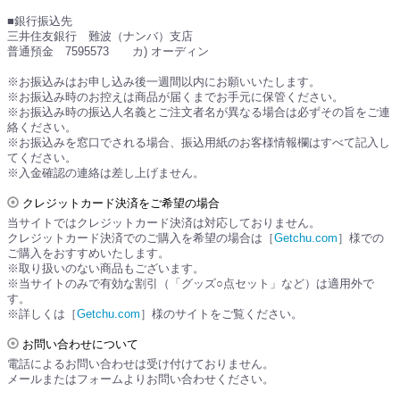
■銀行振込先
三井住友銀行 難波（ナンバ）支店
普通預金 7595573 カ) オーディン
※お振込みはお申し込み後一週間以内にお願いいたします。
※お振込み時のお控えは商品が届くまでお手元に保管ください。
※お振込み時の振込人名義とご注文者名が異なる場合は必ずその旨をご連
絡ください。
※お振込みを窓口でされる場合、振込用紙のお客様情報欄はすべて記入し
てください。
※入金確認の連絡は差し上げません。
クレジットカード決済をご希望の場合
当サイトではクレジットカード決済は対応しておりません。
クレジットカード決済でのご購入を希望の場合は［
Getchu.com
］様での
ご購入をおすすめいたします。
※取り扱いのない商品もございます。
※当サイトのみで有効な割引（「グッズ○点セット」など）は適用外で
す。
※詳しくは［
Getchu.com
］様のサイトをご覧ください。
お問い合わせについて
電話によるお問い合わせは受け付けておりません。
メールまたはフォームよりお問い合わせください。