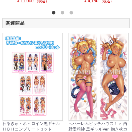
¥ 11,000
¥ 4,180
（税込）
（税込）
関連商品
！＞ 西
＜魔王が遺した刻淫～帰城と言
＜魔法少女リオナ☆フ
 抱き枕カ
う名のイキ地獄～＞ エリス・ヒ
フィオナ・アイビス 黒