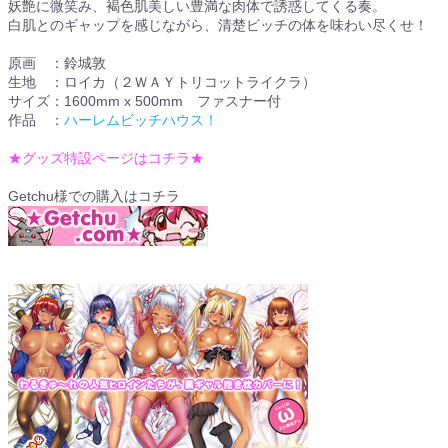
妖艶に微笑み、褐色肌美しい豊満な肉体で誘惑してくる奏。
白肌とのギャップを感じながら、清楚ビッチの体を味わい尽くせ！
原画 ：鈴城敦
生地 ：ロイカ（２ＷＡＹトリコットライクラ）
サイズ：1600mm x 500mm ファスナー付
作品 ：
ハーレムビッチハウス！
★グッズ特設ページはコチラ★
Getchu様での購入はコチラ