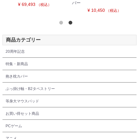
ルデブラント 黒ギャルVer. 抱き
Ver. 抱き枕カバー
枕カバー
¥ 10,450
）
（税込
¥ 10,450
（税込）
商品カテゴリー
20周年記念
特集・新商品
抱き枕カバー
ぶっ掛け軸・B2タペストリー
等身大マウスパッド
お買い得セット商品
PCゲーム
アニメ